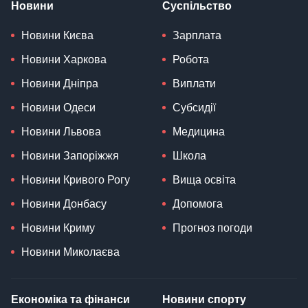
Новини
Суспільство
Новини Києва
Зарплата
Новини Харкова
Робота
Новини Дніпра
Виплати
Новини Одеси
Субсидії
Новини Львова
Медицина
Новини Запоріжжя
Школа
Новини Кривого Рогу
Вища освіта
Новини Донбасу
Допомога
Новини Криму
Прогноз погоди
Новини Миколаєва
Економіка та фінанси
Новини спорту