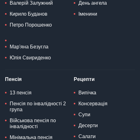
Валерій Залужний
День ангела
Кирило Буданов
Іменини
Петро Порошенко
Мар'яна Безугла
Юлія Свириденко
Пенсія
Рецепти
13 пенсія
Випічка
Пенсія по інвалідності 2
Консервація
група
Супи
Військова пенсія по
Десерти
інвалідності
Салати
Мінімальна пенсія