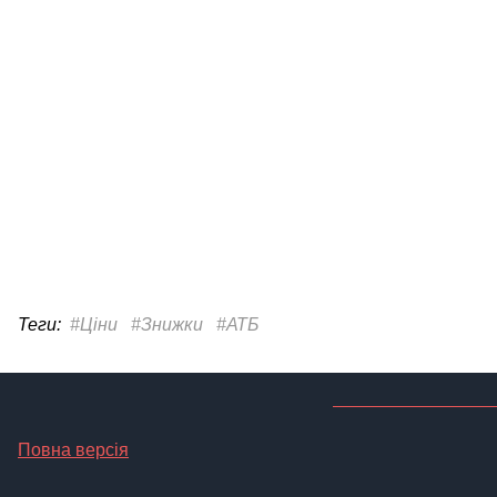
Теги:
#Ціни
#Знижки
#АТБ
Повна версія