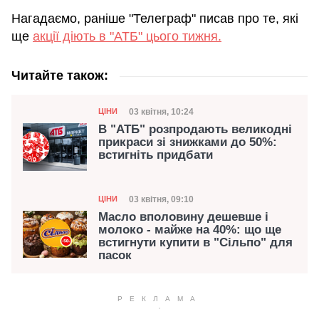
Нагадаємо, раніше "Телеграф" писав про те, які
ще
акції діють в "АТБ" цього тижня.
Читайте також:
Категорія
Дата публікації
03 квітня, 10:24
ЦІНИ
В "АТБ" розпродають великодні
прикраси зі знижками до 50%:
встигніть придбати
Категорія
Дата публікації
03 квітня, 09:10
ЦІНИ
Масло вполовину дешевше і
молоко - майже на 40%: що ще
встигнути купити в "Сільпо" для
пасок