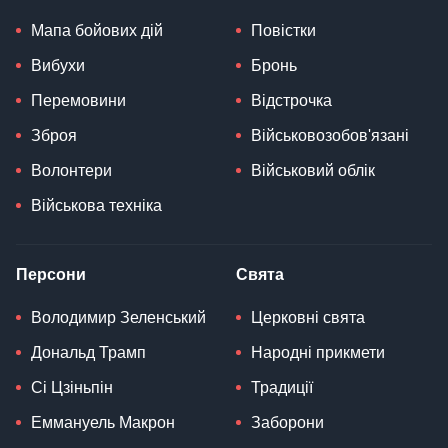
Мапа бойових дій
Повістки
Вибухи
Бронь
Перемовини
Відстрочка
Зброя
Військовозобов'язані
Волонтери
Військовий облік
Військова техніка
Персони
Свята
Володимир Зеленський
Церковні свята
Дональд Трамп
Народні прикмети
Сі Цзіньпін
Традиції
Еммануель Макрон
Заборони