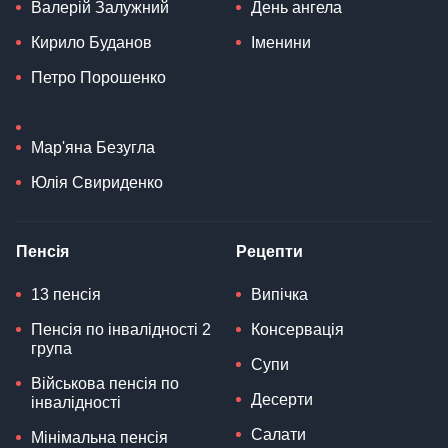
Валерій Залужний
День ангела
Кирило Буданов
Іменини
Петро Порошенко
Мар'яна Безугла
Юлія Свириденко
Пенсія
Рецепти
13 пенсія
Випічка
Пенсія по інвалідності 2
Консервація
група
Супи
Військова пенсія по
Десерти
інвалідності
Салати
Мінімальна пенсія