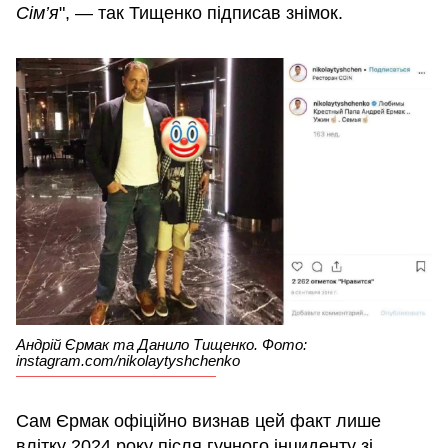
Сім’я
", — так Тищенко підписав знімок.
Андрій Єрмак та Данило Тищенко. Фото:
instagram.com/nikolaytyshchenko
Сам Єрмак офіційно визнав цей факт лише
влітку 2024 року після гучного інциденту зі