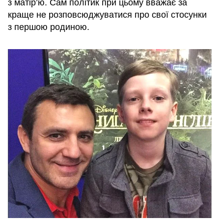
з матір’ю. Сам політик при цьому вважає за
краще не розповсюджуватися про свої стосунки
з першою родиною.