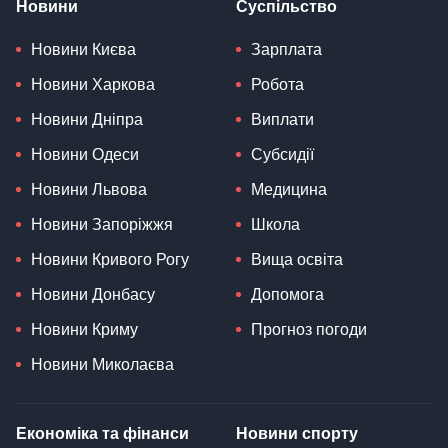
Новини
Суспільство
Новини Києва
Зарплата
Новини Харкова
Робота
Новини Дніпра
Виплати
Новини Одеси
Субсидії
Новини Львова
Медицина
Новини Запоріжжя
Школа
Новини Кривого Рогу
Вища освіта
Новини Донбасу
Допомога
Новини Криму
Прогноз погоди
Новини Миколаєва
Економіка та фінанси
Новини спорту