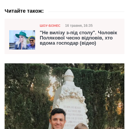
Читайте також:
Категорія
Дата публікації
16 травня, 16:35
ШОУ-БІЗНЕС
"Не вилізу з-під столу". Чоловік
Полякової чесно відповів, хто
вдома господар (відео)