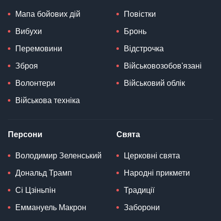
Мапа бойових дій
Повістки
Вибухи
Бронь
Перемовини
Відстрочка
Зброя
Військовозобов'язані
Волонтери
Військовий облік
Військова техніка
Персони
Свята
Володимир Зеленський
Церковні свята
Дональд Трамп
Народні прикмети
Сі Цзіньпін
Традиції
Еммануель Макрон
Заборони