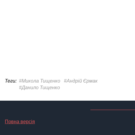
Теги:
#Микола Тищенко
#Андрій Єрмак
#Данило Тищенко
Повна версія