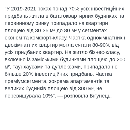
"У 2019-2021 роках понад 70% усіх інвестиційних
придбань житла в багатоквартирних будинках на
первинному ринку припадало на квартири
площею від 30-35 м² до 80 м² у сегментах
економ та комфорт-класу. Частка однокімнатних і
двокімнатних квартир могла сягати 80-90% від
усіх придбаних квартир. На житло бізнес-класу,
включно із заміськими будинками площею до 200
м², таунхаусами та дуплексами, припадало не
більше 20% інвестиційних придбань. Частка
преміумсегмента, зокрема апартаментів та
великих будинків площею від 300 м², не
перевищувала 10%", — розповіла Бігунець.