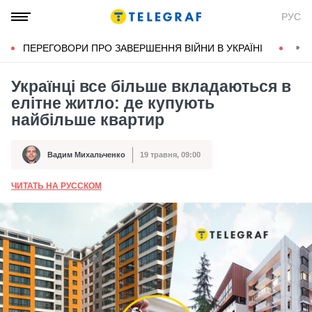
РУС
ПЕРЕГОВОРИ ПРО ЗАВЕРШЕННЯ ВІЙНИ В УКРАЇНІ
КОН
Українці все більше вкладаються в
елітне житло: де купують
найбільше квартир
Вадим Михальченко
19 травня, 09:00
Автор
Дата публікації
ЧИТАТЬ НА РУССКОМ
А