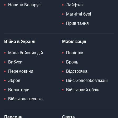
Новини Беларусі
Лайфхак
Магнітні бурі
Привітання
Війна в Україні
Мобілізація
Мапа бойових дій
Повістки
Вибухи
Бронь
Перемовини
Відстрочка
Зброя
Військовозобов'язані
Волонтери
Військовий облік
Військова техніка
Персони
Свята