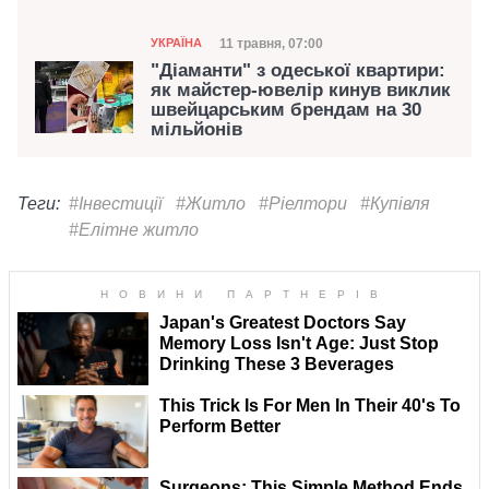
Категорія
Дата публікації
11 травня, 07:00
УКРАЇНА
"Діаманти" з одеської квартири:
як майстер-ювелір кинув виклик
швейцарським брендам на 30
мільйонів
Теги:
#Інвестиції
#Житло
#Ріелтори
#Купівля
#Елітне житло