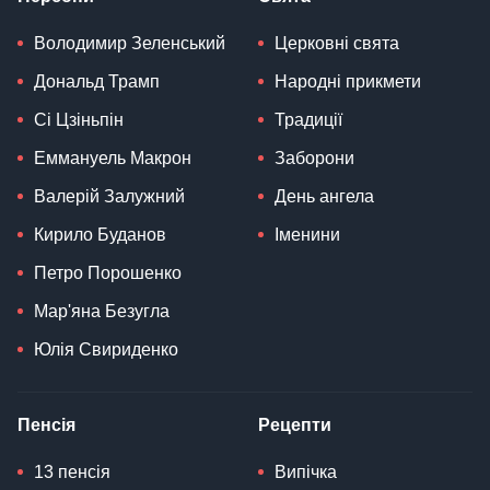
Володимир Зеленський
Церковні свята
Дональд Трамп
Народні прикмети
Сі Цзіньпін
Традиції
Еммануель Макрон
Заборони
Валерій Залужний
День ангела
Кирило Буданов
Іменини
Петро Порошенко
Мар'яна Безугла
Юлія Свириденко
Пенсія
Рецепти
13 пенсія
Випічка