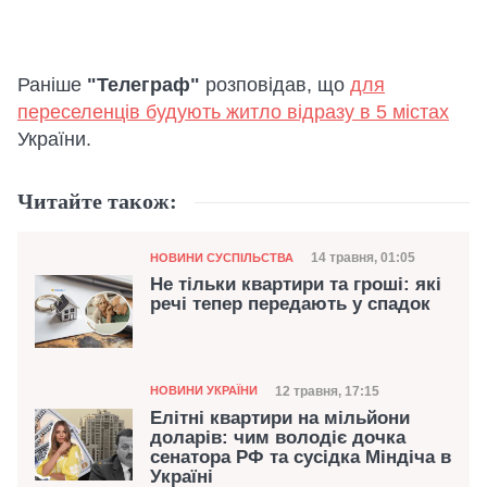
Раніше
"Телеграф"
розповідав, що
для
переселенців будують житло відразу в 5 містах
України.
Читайте також:
Категорія
Дата публікації
14 травня, 01:05
НОВИНИ СУСПІЛЬСТВА
Не тільки квартири та гроші: які
речі тепер передають у спадок
Категорія
Дата публікації
12 травня, 17:15
НОВИНИ УКРАЇНИ
Елітні квартири на мільйони
доларів: чим володіє дочка
сенатора РФ та сусідка Міндіча в
Україні