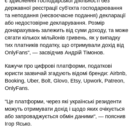
є здійснення господарської діяльності без
державної реєстрації суб’єкта господарювання
та неподання (несвоєчасне подання) декларації
або недостовірне декларування. Розмір
донарахувань залежить від суми доходу, та може
сягати кількох мільйонів гривень, як у випадку
тих платників податку, що отримували дохід від
OnlyFans", — засвідчив Андрій Тімонов.
Кажучи про цифрові платформи, податкові
юристи зазвичай згадують відомі бренди: Airbnb,
Booking, Uber, Bolt, Glovo, Etsy, Upwork, Patreon,
OnlyFans.
"Це платформи, через які українські резиденти
можуть отримувати дохід і щодо яких очікується
або запроваджується обмін даними", — пояснив
Ігор Ясько.