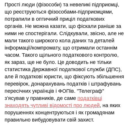
Прості люди (фізособи) та невеликі підприємці,
що реєструються фізособами-підприємцями,
потрапили в оптичний приціл податкових
органів. Не можна казати, що фіскали раніше за
ними не спостерігали. Слідкували, звісно, але не
мали такого широкого кола даних та деталей
інформації/компромату, що отримали останнім
часом. Такого щільного податкового контролю,
як зараз, ще не було. Це доводить не тільки
статистика Державної податкової служби (ДПС),
але й податкові юристи, що фіксують збільшення
перевірок, донарахувань податків і штрафувань
пересічних українців і ФОПів. "Телеграф"
з’ясував у правників, де саме
податківці
знаходять чутливі відомості про людей
, на яких
порушеннях концентруються і як громадянам
правильно вибудовувати свій захист.