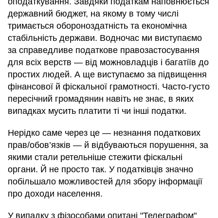
оподаткування. Завдяки податкам наповнюється
державний бюджет, на якому в тому числі
тримається обороноздатність та економічна
стабільність держави. Водночас ми виступаємо
за справедливе податкове правозастосування
для всіх верств — від можновладців і багатіїв до
простих людей. А ще виступаємо за підвищення
фінансової й фіскальної грамотності. Часто-густо
пересічний громадянин навіть не знає, в яких
випадках мусить платити ті чи інші податки.
Нерідко саме через це — незнання податкових
прав/обов’язків — й відбуваються порушення, за
якими стали ретельніше стежити фіскальні
органи. Й не просто так. У податківців значно
побільшало можливостей для збору інформації
про доходи населення.
У випадку з фізособами опитані "Телеграфом"