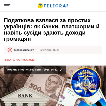
Податкова взялася за простих
українців: як банки, платформи й
навіть сусіди здають доходи
громадян
Олена Лисенко
02 квітня, 15:31
Автор
Дата публікації
ЧИТАТЬ НА РУССКОМ
Новина оновлена 02 квітня 2026, 15:32