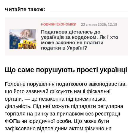
Читайте також:
Категорія
Дата публікації
22 липня 2025, 12:18
НОВИНИ ЕКОНОМІКИ
Податкова дісталась до
українців за кордоном. Як і хто
може законно не платити
податки в Україні?
Що саме порушують прості українці
Головне порушення податкового законодавства,
що його зазвичай фіксують наші фіскальні
органи, — це незаконна підприємницька
діяльність. Під неї можуть підпадати регулярна
торгівля на ринку за прилавком без реєстрації
ФОПа чи юридичної особи. Що може бути
зафіксовано відповідним актом фізично на