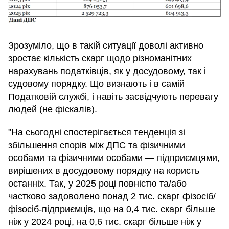
Зрозуміло, що в такій ситуації доволі активно
зростає кількість скарг щодо різноманітних
нарахувань податківців, як у досудовому, так і
судовому порядку. Що визнають і в самій
Податковій службі, і навіть засвідчують перевагу
людей (не фіскалів).
"На сьогодні спостерігається тенденція зі
збільшення спорів між ДПС та фізичними
особами та фізичними особами — підприємцями,
вирішених в досудовому порядку на користь
останніх. Так, у 2025 році повністю та/або
частково задоволено понад 2 тис. скарг фізосіб/
фізосіб-підприємців, що на 0,4 тис. скарг більше
ніж у 2024 році, на 0,6 тис. скарг більше ніж у