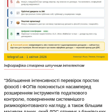
Інфографіка створена штучним інтелектом
"Збільшення інтенсивності перевірок простих
фізосіб і ФОПів пояснюється насамперед
розширенням інструментів податкового
контролю, поверненням системнішого
ризикоорієнтованого нагляду, а також більшим
масивом даних, який ДПС отримує з банківських,