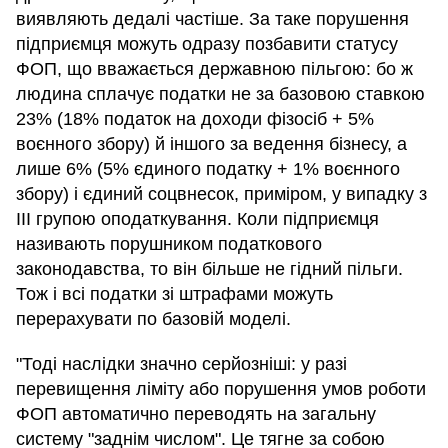
виявляють дедалі частіше. За таке порушення
підприємця можуть одразу позбавити статусу
ФОП, що вважається державною пільгою: бо ж
людина сплачує податки не за базовою ставкою
23% (18% податок на доходи фізосіб + 5%
воєнного збору) й іншого за ведення бізнесу, а
лише 6% (5% єдиного податку + 1% воєнного
збору) і єдиний соцвнесок, приміром, у випадку з
III групою оподаткування. Коли підприємця
називають порушником податкового
законодавства, то він більше не гідний пільги.
Тож і всі податки зі штрафами можуть
перерахувати по базовій моделі.
"Тоді наслідки значно серйозніші: у разі
перевищення ліміту або порушення умов роботи
ФОП автоматично переводять на загальну
систему "заднім числом". Це тягне за собою