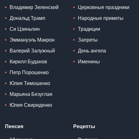
Владимир Зеленский
Церковные праздники
Дональд Трамп
Народные приметы
Си Цзиньпин
Традиции
Эммануэль Макрон
Запреты
Валерий Залужный
День ангела
Кирилл Буданов
Именины
Петр Порошенко
Юлия Тимошенко
Марьяна Безуглая
Юлия Свириденко
Пенсия
Рецепты