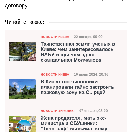
договору.
Читайте также:
Категория
Дата публикации
22 января, 09:00
НОВОСТИ КИЕВА
Таинственная земля ученых в
Киеве: чем заинтересовалось
НАБУ и при чем здесь
скандальная Молчанова
Категория
Дата публикации
10 июня 2024, 20:36
НОВОСТИ КИЕВА
В Киеве топ-чиновники
планировали тайно застроить
парковую зону на Сырце?
Категория
Дата публикации
07 января, 08:00
НОВОСТИ УКРАИНЫ
Жена предателя, мать экс-
министра и СБУшники:
"Телеграф" выяснил, кому