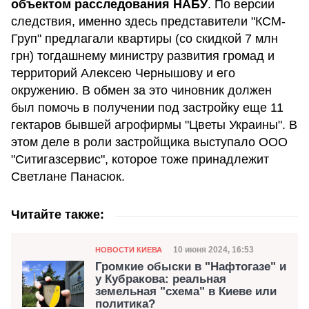
объектом расследования НАБУ
. По версии
следствия, именно здесь представители "КСМ-
Груп" предлагали квартиры (со скидкой 7 млн
грн) тогдашнему министру развития громад и
территорий Алексею Чернышову и его
окружению. В обмен за это чиновник должен
был помочь в получении под застройку еще 11
гектаров бывшей агрофирмы "Цветы Украины". В
этом деле в роли застройщика выступало ООО
"Ситигазсервис", которое тоже принадлежит
Светлане Панасюк.
Читайте также:
Категория
Дата публикации
10 июня 2024, 16:53
НОВОСТИ КИЕВА
Громкие обыски в "Нафтогазе" и
у Кубракова: реальная
земельная "схема" в Киеве или
политика?