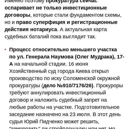
Именно поэтому
прокуратура сейчас
оспаривает не только инвестиционные
договоры
, которые стали фундаментом схемы,
но и
право суперфиция и регистрационные
действия нотариуса
. А актуальная карта
судебных баталий пока выглядит так.
Процесс относительно меньшего участка
по ул. Генерала Наумова (Олег Мудрака), 17-
А
на начальной стадии. 16 июня
Хозяйственный суд города Киева открыл
производство по иску Соломенской окружной
прокуратуры (
дело №910/7176/26)
. Прокуроры
требуют аннулировать инвестиционный
договор и наложить судебный запрет на
любые работы на участке. Подготовительное
заседание назначено на 23 июля. В этот день
судья Юрий Пидченко может решить,
"заморозить" ли стройплощадку или нет. Но