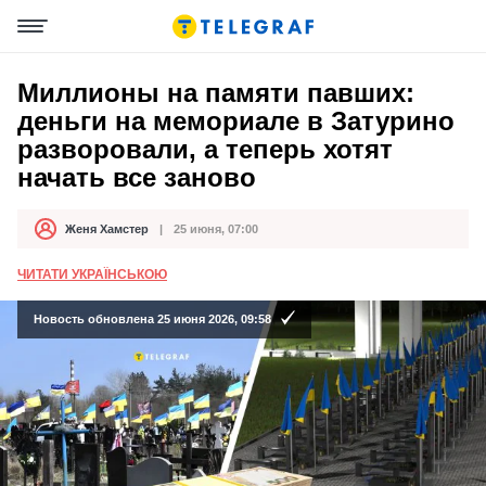
Миллионы на памяти павших:
деньги на мемориале в Затурино
разворовали, а теперь хотят
начать все заново
Женя Хамстер
25 июня, 07:00
Автор
Дата публикации
ЧИТАТИ УКРАЇНСЬКОЮ
Новость обновлена 25 июня 2026, 09:58