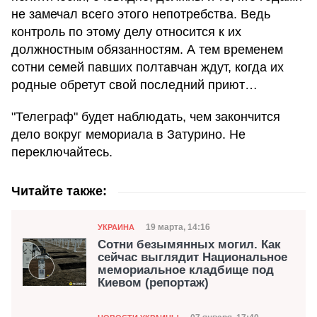
не замечал всего этого непотребства. Ведь
контроль по этому делу относится к их
должностным обязанностям. А тем временем
сотни семей павших полтавчан ждут, когда их
родные обретут свой последний приют…
"Телеграф" будет наблюдать, чем закончится
дело вокруг мемориала в Затурино. Не
переключайтесь.
Читайте также:
Категория
Дата публикации
19 марта, 14:16
УКРАИНА
Сотни безымянных могил. Как
сейчас выглядит Национальное
мемориальное кладбище под
Киевом (репортаж)
Категория