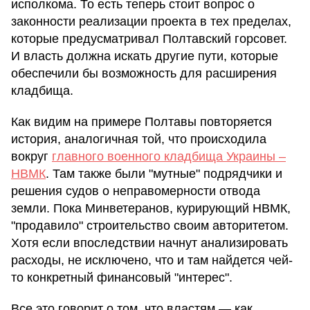
исполкома. То есть теперь стоит вопрос о
законности реализации проекта в тех пределах,
которые предусматривал Полтавский горсовет.
И власть должна искать другие пути, которые
обеспечили бы возможность для расширения
кладбища.
Как видим на примере Полтавы повторяется
история, аналогичная той, что происходила
вокруг
главного военного кладбища Украины –
НВМК
. Там также были "мутные" подрядчики и
решения судов о неправомерности отвода
земли. Пока Минветеранов, курирующий НВМК,
"продавило" строительство своим авторитетом.
Хотя если впоследствии начнут анализировать
расходы, не исключено, что и там найдется чей-
то конкретный финансовый "интерес".
Все это говорит о том, что властям — как