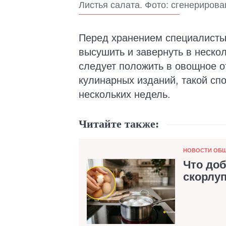
Листья салата. Фото: сгенериров
Перед хранением специалисты 
высушить и завернуть в нескол
следует положить в овощное 
кулинарных изданий, такой сп
нескольких недель.
Читайте также:
Категория
НОВОСТИ ОБ
Что до
скорлуп