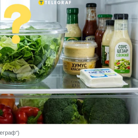
еграф")