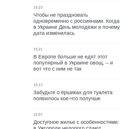
Дата публикации
15:23
Чтобы не праздновать
одновременно с россиянами. Когда
в Украине День молодежи и почему
дата изменилась
Дата публикации
15:21
В Европе больше не едят этот
популярный в Украине овощ, – и
вот что с ним не так
Дата публикации
15:13
Забудьте о ёршиках для туалета:
появилось кое-что получше
Дата публикации
15:07
Доступное жилье с особенностями:
в Ужгороде недорого сдают