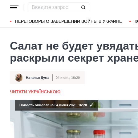
Популярные запросы
Мариуполь
Донбасс
Зеленский
ПЕРЕГОВОРЫ О ЗАВЕРШЕНИИ ВОЙНЫ В УКРАИНЕ
К
Салат не будет увядат
раскрыли секрет хран
Наталья Дума
04 июня, 16:20
Автор
Дата публикации
ЧИТАТИ УКРАЇНСЬКОЮ
Новость обновлена 04 июня 2026, 16:20