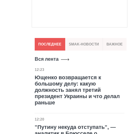
ПОСЛЕДНЕЕ
SMAK-НОВОСТИ
ВАЖНОЕ
Вся лента
Дата публикации
12:23
Ющенко возвращается к
большому делу: какую
должность занял третий
президент Украины и что делал
раньше
Дата публикации
12:20
"Путину некуда отступать", —
аналитик в Брюсселе о