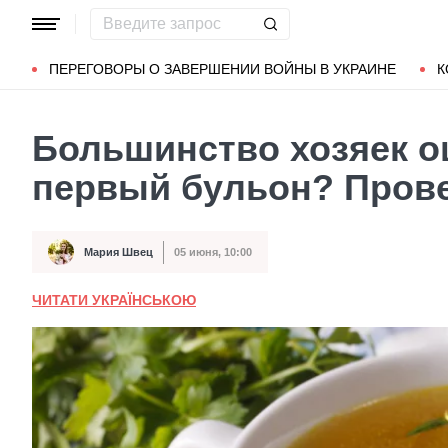
Популярные запросы
Мариуполь
Донбасс
Зеленский
ПЕРЕГОВОРЫ О ЗАВЕРШЕНИИ ВОЙНЫ В УКРАИНЕ
К
Большинство хозяек о
первый бульон? Прове
Мария Швец
05 июня, 10:00
Автор
Дата публикации
ЧИТАТИ УКРАЇНСЬКОЮ