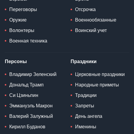
Переговоры
Отсрочка
Оружие
Военнообязанные
Волонтеры
Воинский учет
Военная техника
Персоны
Праздники
Владимир Зеленский
Церковные праздники
Дональд Трамп
Народные приметы
Си Цзиньпин
Традиции
Эммануэль Макрон
Запреты
Валерий Залужный
День ангела
Кирилл Буданов
Именины