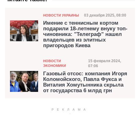
Категория
Дата публикации
03 декабря 2025, 08:00
НОВОСТИ УКРАИНЫ
Имение с теннисным кортом
подарили 18-летнему внуку топ-
чиновника: "Телеграф" нашел
владельцев из элитных
пригородов Киева
Категория
Дата публикации
15 февраля 2024,
НОВОСТИ
ЭКОНОМИКИ
07:06
Газовый отсос: компания Игоря
Коломойского, Павла Фукса и
Виталия Хомутынника скрыла
от государства 6 млрд грн