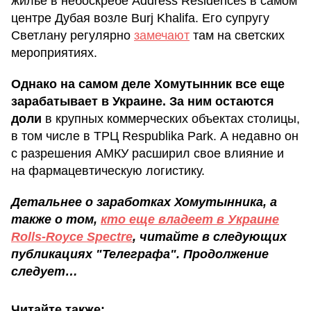
жилье в небоскребе Address Residences в самом
центре Дубая возле Burj Khalifa. Его супругу
Светлану регулярно
замечают
там на светских
мероприятиях.
Однако на самом деле Хомутынник все еще
зарабатывает в Украине. За ним остаются
доли
в крупных коммерческих объектах столицы,
в том числе в ТРЦ Respublika Park. А недавно он
с разрешения АМКУ расширил свое влияние и
на фармацевтическую логистику.
Детальнее о заработках Хомутынника, а
также о том,
кто еще владеет в Украине
Rolls-Royce Spectre
, читайте в следующих
публикациях "Телеграфа". Продолжение
следует…
Читайте также: