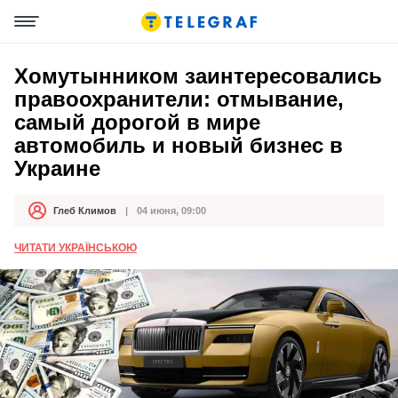
Хомутынником заинтересовались
правоохранители: отмывание,
самый дорогой в мире
автомобиль и новый бизнес в
Украине
Глеб Климов
04 июня, 09:00
Автор
Дата публикации
ЧИТАТИ УКРАЇНСЬКОЮ