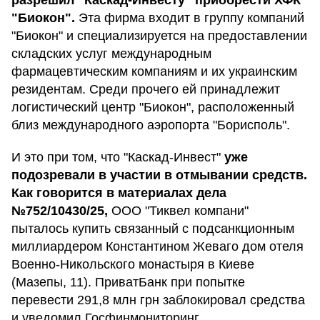
разрешил "Каскад-Инвесту" приобрести ХФК
"Биокон".
Эта фирма входит в группу компаний
"Биокон" и специализируется на предоставлении
складских услуг международным
фармацевтическим компаниям и их украинским
резидентам. Среди прочего ей принадлежит
логистический центр "Биокон", расположенный
близ международного аэропорта "Борисполь".
И это при том, что "Каскад-Инвест"
уже
подозревали в участии в отмывании средств.
Как говорится в материалах дела
№752/10430/25,
ООО "Тиквел компани"
пыталось купить связанный с подсанкционным
миллиардером Константином Жеваго дом отеля
Военно-Никольского монастыря в Киеве
(Мазепы, 11). ПриватБанк при попытке
перевести 291,8 млн грн заблокировал средства
и уведомил Госфинмониторинг.