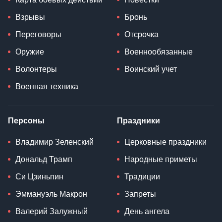
Взрывы
Бронь
Переговоры
Отсрочка
Оружие
Военнообязанные
Волонтеры
Воинский учет
Военная техника
Персоны
Праздники
Владимир Зеленский
Церковные праздники
Дональд Трамп
Народные приметы
Си Цзиньпин
Традиции
Эммануэль Макрон
Запреты
Валерий Залужный
День ангела