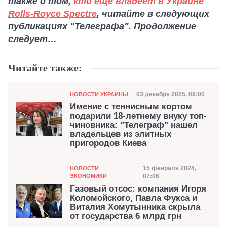
также о том,
кто еще владеет в Украине
Rolls-Royce Spectre
, читайте в следующих
публикациях "Телеграфа". Продолжение
следует…
Читайте также:
Категория
Дата публикации
03 декабря 2025, 08:00
НОВОСТИ УКРАИНЫ
Имение с теннисным кортом
подарили 18-летнему внуку топ-
чиновника: "Телеграф" нашел
владельцев из элитных
пригородов Киева
Категория
Дата публикации
15 февраля 2024,
НОВОСТИ
ЭКОНОМИКИ
07:06
Газовый отсос: компания Игоря
Коломойского, Павла Фукса и
Виталия Хомутынника скрыла
от государства 6 млрд грн