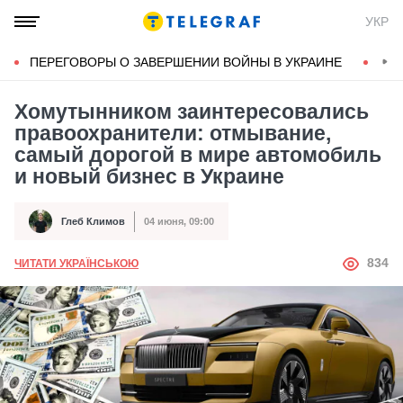
УКР
ПЕРЕГОВОРЫ О ЗАВЕРШЕНИИ ВОЙНЫ В УКРАИНЕ
КОН
Хомутынником заинтересовались
правоохранители: отмывание,
самый дорогой в мире автомобиль
и новый бизнес в Украине
Глеб Климов
04 июня, 09:00
Автор
Дата публикации
АВТОР
834
ЧИТАТИ УКРАЇНСЬКОЮ