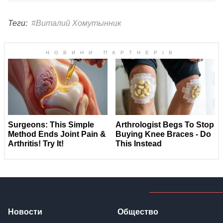
Теги:
#Виталий Хомутынник
Новости
Общество