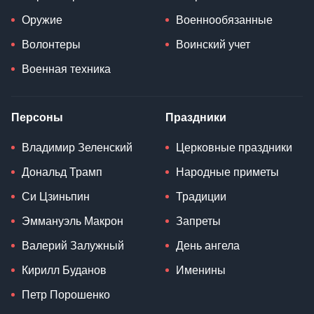
Оружие
Военнообязанные
Волонтеры
Воинский учет
Военная техника
Персоны
Праздники
Владимир Зеленский
Церковные праздники
Дональд Трамп
Народные приметы
Си Цзиньпин
Традиции
Эммануэль Макрон
Запреты
Валерий Залужный
День ангела
Кирилл Буданов
Именины
Петр Порошенко