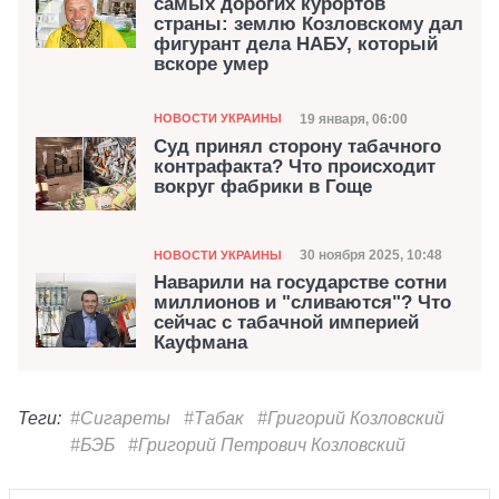
самых дорогих курортов
страны: землю Козловскому дал
фигурант дела НАБУ, который
вскоре умер
Категория
Дата публикации
19 января, 06:00
НОВОСТИ УКРАИНЫ
Суд принял сторону табачного
контрафакта? Что происходит
вокруг фабрики в Гоще
Категория
Дата публикации
30 ноября 2025, 10:48
НОВОСТИ УКРАИНЫ
Наварили на государстве сотни
миллионов и "сливаются"? Что
сейчас с табачной империей
Кауфмана
Теги:
#Сигареты
#Табак
#Григорий Козловский
#БЭБ
#Григорий Петрович Козловский