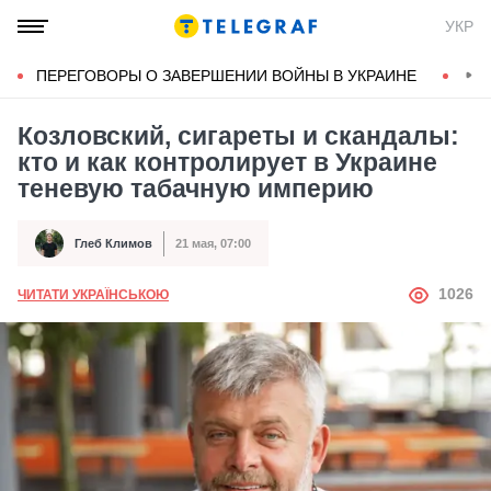
УКР
ПЕРЕГОВОРЫ О ЗАВЕРШЕНИИ ВОЙНЫ В УКРАИНЕ
КОН
Козловский, сигареты и скандалы:
кто и как контролирует в Украине
теневую табачную империю
Глеб Климов
21 мая, 07:00
Автор
Дата публикации
АВТОР
1026
ЧИТАТИ УКРАЇНСЬКОЮ