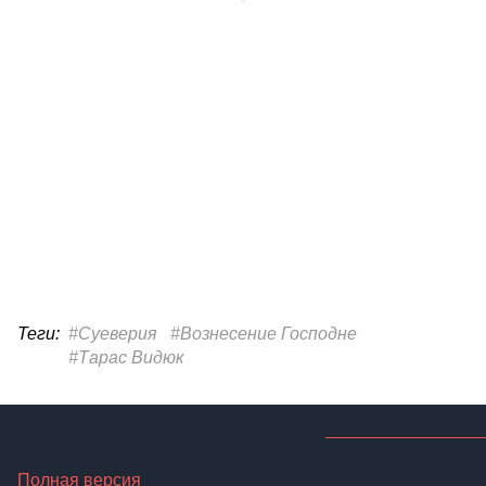
Теги:
#Суеверия
#Вознесение Господне
#Тарас Видюк
Полная версия