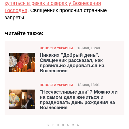
купаться в реках и озерах у Вознесения
Господня
. Священник прояснил странные
запреты.
Читайте также:
Категория
Дата публикации
18 мая, 13:48
НОВОСТИ УКРАИНЫ
Никаких "Добрый день".
Священник рассказал, как
правильно здороваться на
Вознесение
Категория
Дата публикации
18 мая, 13:01
НОВОСТИ УКРАИНЫ
"Несчастливые дни"? Можно ли
на самом деле жениться и
праздновать день рождения на
Вознесение