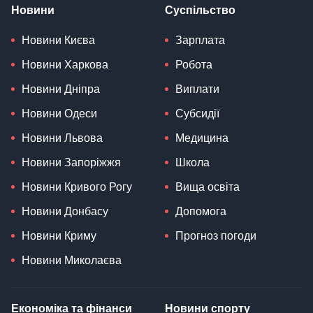
Новини
Суспільство
Новини Києва
Зарплата
Новини Харкова
Робота
Новини Дніпра
Виплати
Новини Одеси
Субсидії
Новини Львова
Медицина
Новини Запоріжжя
Школа
Новини Кривого Рогу
Вища освіта
Новини Донбасу
Допомога
Новини Криму
Прогноз погоди
Новини Миколаєва
Економіка та фінанси
Новини спорту