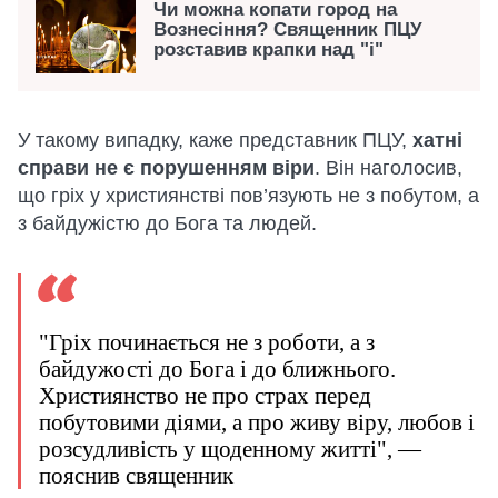
Чи можна копати город на
Вознесіння? Священник ПЦУ
розставив крапки над "і"
У такому випадку, каже представник ПЦУ,
хатні
справи не є порушенням віри
. Він наголосив,
що гріх у християнстві пов’язують не з побутом, а
з байдужістю до Бога та людей.
"Гріх починається не з роботи, а з
байдужості до Бога і до ближнього.
Християнство не про страх перед
побутовими діями, а про живу віру, любов і
розсудливість у щоденному житті", —
пояснив священник