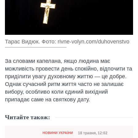
Тарас Видюк. Фото: rivne-volyn.com/duhovenstvo
За словами капелана, якщо людина має
можливість провести день спокійно, відпочити та
приділити увагу духовному життю — це добре.
Однак сучасний ритм життя часто не залишає
вибору, особливо коли єдиний вихідний
припадає саме на святкову дату.
Читайте також:
Категорія
Дата публікації
18 травня, 12:02
НОВИНИ УКРАЇНИ