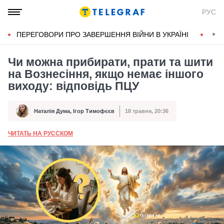
РУС
ПЕРЕГОВОРИ ПРО ЗАВЕРШЕННЯ ВІЙНИ В УКРАЇНІ
КОН
Чи можна прибирати, прати та шити
на Вознесіння, якщо немає іншого
виходу: відповідь ПЦУ
Наталія Дума
,
Ігор Тимофєєв
18 травня, 20:36
Автор
Дата публікації
ЧИТАТЬ НА РУССКОМ
А