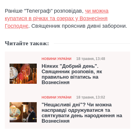
Раніше "Телеграф" розповідав,
чи можна
купатися в річках та озерах у Вознесіння
Господнє
. Священник прояснив дивні заборони.
Читайте також:
Категорія
Дата публікації
18 травня, 13:48
НОВИНИ УКРАЇНИ
Ніяких "Добрий день".
Священник розповів, як
правильно вітатись на
Вознесіння
Категорія
Дата публікації
18 травня, 13:02
НОВИНИ УКРАЇНИ
"Нещасливі дні"? Чи можна
насправді одружуватися та
святкувати день народження на
Вознесіння