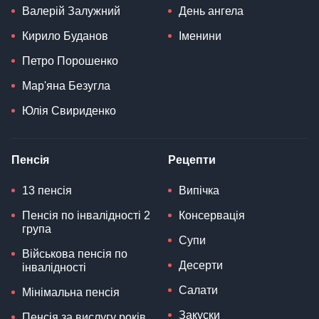
Валерій Залужний
День ангела
Кирило Буданов
Іменини
Петро Порошенко
Мар'яна Безугла
Юлія Свириденко
Пенсія
Рецепти
13 пенсія
Випічка
Пенсія по інвалідності 2
Консервація
група
Супи
Військова пенсія по
Десерти
інвалідності
Салати
Мінімальна пенсія
Закуски
Пенсія за вислугу років