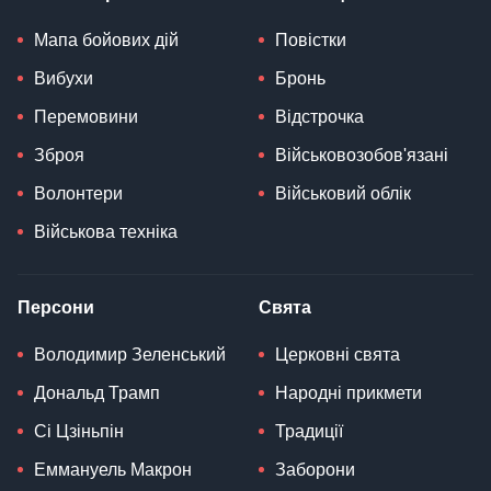
Мапа бойових дій
Повістки
Вибухи
Бронь
Перемовини
Відстрочка
Зброя
Військовозобов'язані
Волонтери
Військовий облік
Військова техніка
Персони
Свята
Володимир Зеленський
Церковні свята
Дональд Трамп
Народні прикмети
Сі Цзіньпін
Традиції
Еммануель Макрон
Заборони