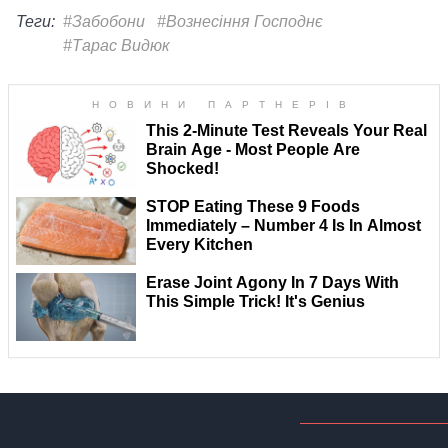
Теги:
#Забобони
#Вознесіння Господнє
#Тарас Видюк