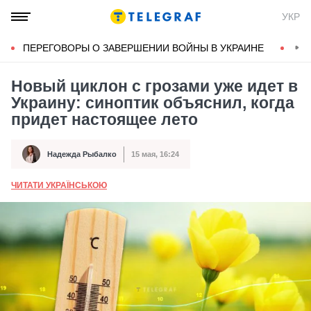
УКР
ПЕРЕГОВОРЫ О ЗАВЕРШЕНИИ ВОЙНЫ В УКРАИНЕ
КОН
Новый циклон с грозами уже идет в
Украину: синоптик объяснил, когда
придет настоящее лето
Надежда Рыбалко
15 мая, 16:24
Автор
Дата публикации
ЧИТАТИ УКРАЇНСЬКОЮ
А