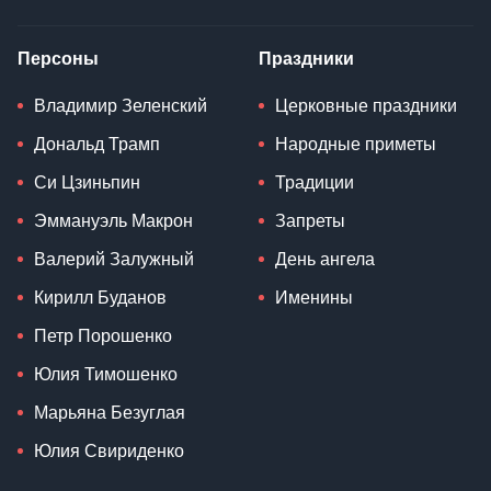
Персоны
Праздники
Владимир Зеленский
Церковные праздники
Дональд Трамп
Народные приметы
Си Цзиньпин
Традиции
Эммануэль Макрон
Запреты
Валерий Залужный
День ангела
Кирилл Буданов
Именины
Петр Порошенко
Юлия Тимошенко
Марьяна Безуглая
Юлия Свириденко