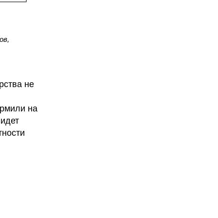
ов,
рства не
ормили на
 идет
тности