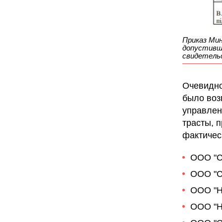
Приказ Мин
допустивши
свидетель
Очевидно
было воз
управлен
трасты, 
фактичес
ООО "С
ООО "С
ООО "Н
ООО "Н