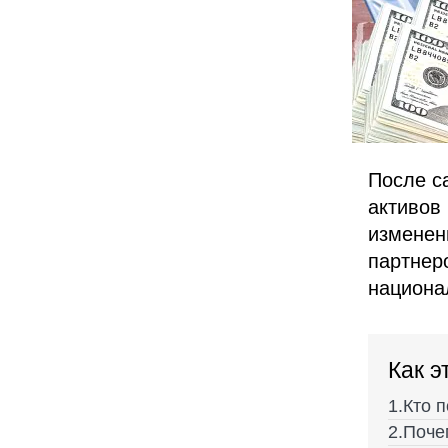
После с
активов
изменени
партнер
национа
Как э
Кто 
Поче