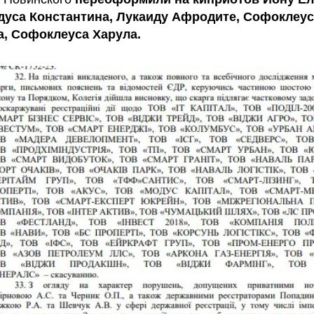
дуса Константина, Лукаиду Афродите, Софоклеус
а, Софоклеуса Харула.