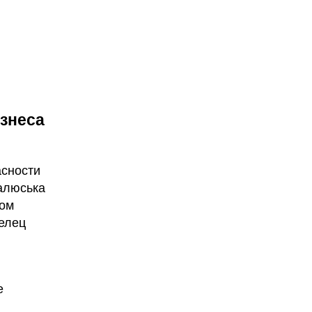
знеса
сности
алюська
ном
елец
е