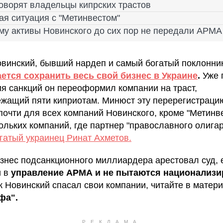
говорят владельцы кипрских трастов
ая ситуация с "Метинвестом"
му активы Новинского до сих пор не передали АРМА
винский, бывший нардеп и самый богатый поклонни
ется сохранить весь свой бизнес в Украине
.
Уже 
я санкций он переоформил компании на траст,
жащий пяти киприотам. Минюст эту перерегистраци
почти для всех компаний Новинского, кроме "Метинве
ольких компаний, где партнер "православного олига
гатый украинец Ринат Ахметов.
изнес подсанкционного миллиардера арестовал суд, 
и в
управление АРМА и не пытаются национализи
ак Новинский спасал свои компании, читайте в матер
фа".