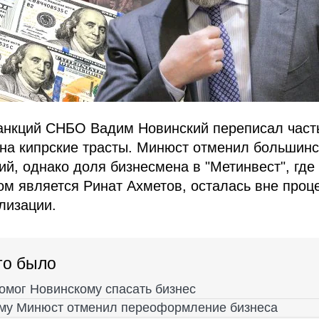
анкций СНБО Вадим Новинский переписал част
 на кипрские трасты. Минюст отменил большинс
й, однако доля бизнесмена в "Метинвест", где 
ом является Ринат Ахметов, осталась вне проц
лизации.
то было
помог Новинскому спасать бизнес
му Минюст отменил переоформление бизнеса