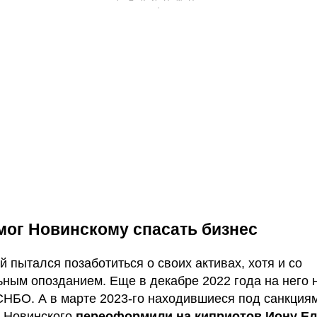
мог Новинскому спасать бизнес
й пытался позаботиться о своих активах, хотя и со
ьным опозданием. Еще в декабре 2022 года на него
СНБО. А в марте 2023-го находившиеся под санкция
 Новинского
переоформили на киприотов Иону Ел