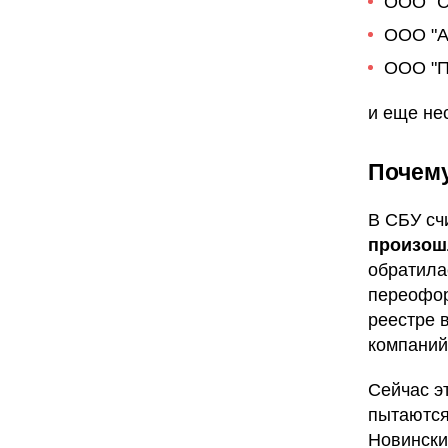
ООО "С
ООО "А
ООО "П
и еще не
Почем
В СБУ сч
произош
обратила
переофор
реестре 
компаний
Сейчас э
пытаются
Новински