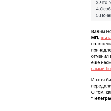
Что 
Особ
Поче
Вадим Но
МП,
пыта
наложени
принадле
отменил 
еще неск
самый бо
И хотя б
передал
О том, к
"
Телегра