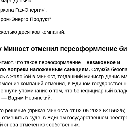
март Добыча",
ркона Газ-Энергия",
ром-Энерго Продукт"
сколько десятков компаний.
у Минюст отменил переоформление би
итают, что такое переоформление –
незаконное и
ло вопреки наложенным санкциям.
Служба безопа
сь с жалобой в Минюст, тогдашний министр Денис М
мление компаний отменил, в Едином государствен
вернули упоминание о том, что бенефициарный влад
 — Вадим Новинский.
то решение (приказ Минюста от 02.05.2023 №1562/5)
 отменить в суде, в Едином государственном реестр
й снова отмечен как собственник.