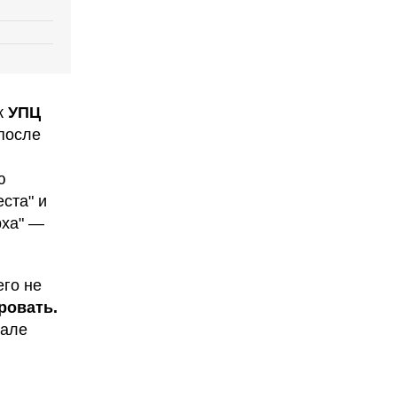
к
УПЦ
после
ю
ста" и
рха" —
его не
ровать.
иале