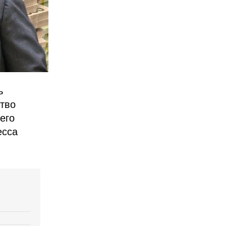
ь
тво
его
есса