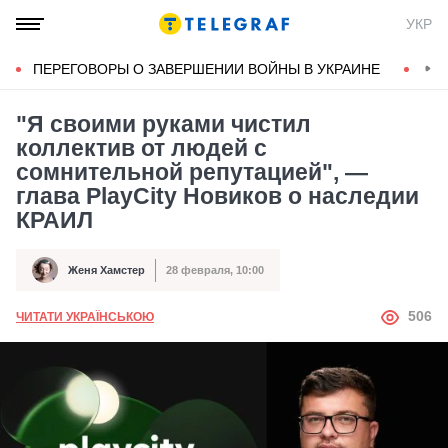
УКР
ПЕРЕГОВОРЫ О ЗАВЕРШЕНИИ ВОЙНЫ В УКРАИНЕ
КОН
"Я своими руками чистил
коллектив от людей с
сомнительной репутацией", —
глава PlayCity Новиков о наследии
КРАИЛ
Женя Хамстер
28 февраля, 10:00
Автор
Дата публикации
АВТОР
506
ЧИТАТИ УКРАЇНСЬКОЮ