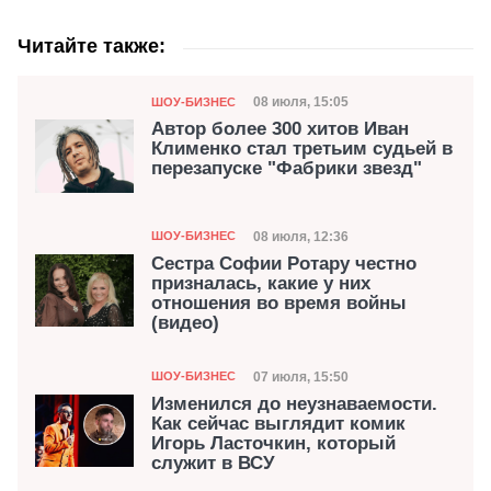
Читайте также:
Категория
Дата публикации
08 июля, 15:05
ШОУ-БИЗНЕС
Автор более 300 хитов Иван
Клименко стал третьим судьей в
перезапуске "Фабрики звезд"
Категория
Дата публикации
08 июля, 12:36
ШОУ-БИЗНЕС
Сестра Софии Ротару честно
призналась, какие у них
отношения во время войны
(видео)
Категория
Дата публикации
07 июля, 15:50
ШОУ-БИЗНЕС
Изменился до неузнаваемости.
Как сейчас выглядит комик
Игорь Ласточкин, который
служит в ВСУ