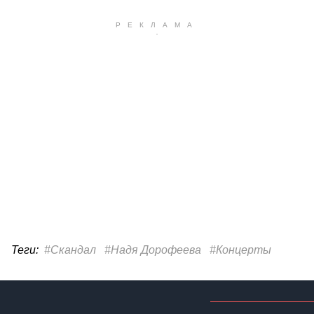
Теги:
#Скандал
#Надя Дорофеева
#Концерты