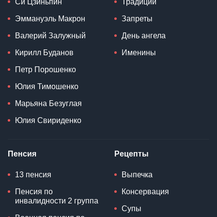
Си Цзиньпин
Традиции
Эммануэль Макрон
Запреты
Валерий Залужный
День ангела
Кирилл Буданов
Именины
Петр Порошенко
Юлия Тимошенко
Марьяна Безуглая
Юлия Свириденко
Пенсия
Рецепты
13 пенсия
Выпечка
Пенсия по
Консервация
инвалидности 2 группа
Супы