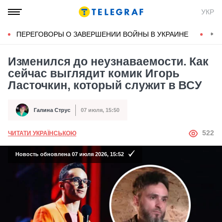
УКР
ПЕРЕГОВОРЫ О ЗАВЕРШЕНИИ ВОЙНЫ В УКРАИНЕ
КОН
Изменился до неузнаваемости. Как
сейчас выглядит комик Игорь
Ласточкин, который служит в ВСУ
Галина Струс
07 июля, 15:50
Автор
Дата публикации
АВТОР
522
ЧИТАТИ УКРАЇНСЬКОЮ
Новость обновлена 07 июля 2026, 15:52