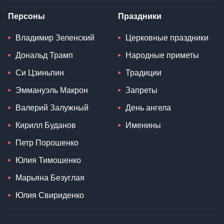
Персоны
Праздники
Владимир Зеленский
Церковные праздники
Дональд Трамп
Народные приметы
Си Цзиньпин
Традиции
Эммануэль Макрон
Запреты
Валерий Залужный
День ангела
Кирилл Буданов
Именины
Петр Порошенко
Юлия Тимошенко
Марьяна Безуглая
Юлия Свириденко