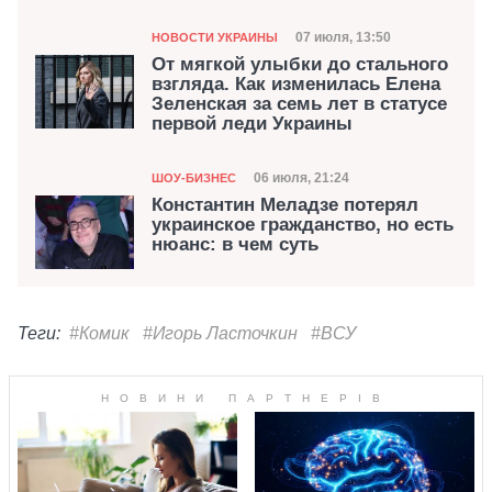
Категория
Дата публикации
07 июля, 13:50
НОВОСТИ УКРАИНЫ
От мягкой улыбки до стального
взгляда. Как изменилась Елена
Зеленская за семь лет в статусе
первой леди Украины
Категория
Дата публикации
06 июля, 21:24
ШОУ-БИЗНЕС
Константин Меладзе потерял
украинское гражданство, но есть
нюанс: в чем суть
Теги:
#Комик
#Игорь Ласточкин
#ВСУ