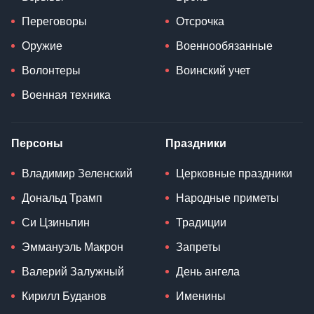
Переговоры
Отсрочка
Оружие
Военнообязанные
Волонтеры
Воинский учет
Военная техника
Персоны
Праздники
Владимир Зеленский
Церковные праздники
Дональд Трамп
Народные приметы
Си Цзиньпин
Традиции
Эммануэль Макрон
Запреты
Валерий Залужный
День ангела
Кирилл Буданов
Именины