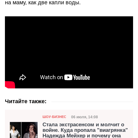
на маму, как две капли воды.
Читайте также:
Категория
Дата публикации
06 июля, 14:08
ШОУ-БИЗНЕС
Стала экстрасенсом и молчит о
войне. Куда пропала "виагрянка"
Надежда Мейхер и почему она