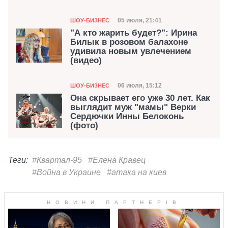
Категория
Дата публикации
05 июля, 21:41
ШОУ-БИЗНЕС
"А кто жарить будет?": Ирина
Билык в розовом балахоне
удивила новым увлечением
(видео)
Категория
Дата публикации
06 июля, 15:12
ШОУ-БИЗНЕС
Она скрывает его уже 30 лет. Как
выглядит муж "мамы" Верки
Сердючки Инны Белоконь
(фото)
Теги:
#Квартал-95
#Елена Кравец
#Война в Украине
#атака на киев