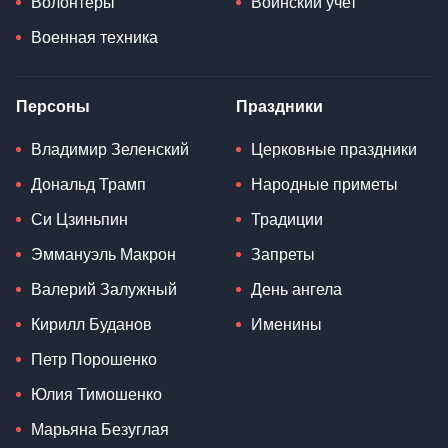
Волонтеры
Воинский учет
Военная техника
Персоны
Праздники
Владимир Зеленский
Церковные праздники
Дональд Трамп
Народные приметы
Си Цзиньпин
Традиции
Эммануэль Макрон
Запреты
Валерий Залужный
День ангела
Кирилл Буданов
Именины
Петр Порошенко
Юлия Тимошенко
Марьяна Безуглая