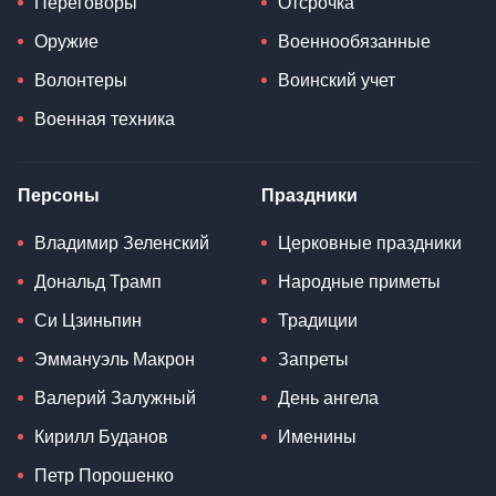
Переговоры
Отсрочка
Оружие
Военнообязанные
Волонтеры
Воинский учет
Военная техника
Персоны
Праздники
Владимир Зеленский
Церковные праздники
Дональд Трамп
Народные приметы
Си Цзиньпин
Традиции
Эммануэль Макрон
Запреты
Валерий Залужный
День ангела
Кирилл Буданов
Именины
Петр Порошенко