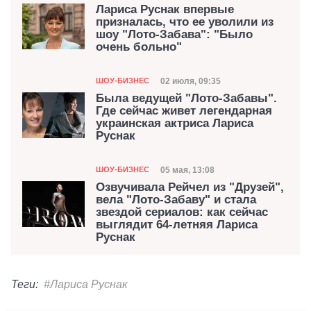
Лариса Руснак впервые
призналась, что ее уволили из
шоу "Лото-Забава": "Было
очень больно"
Категория
Дата публикации
02 июля, 09:35
ШОУ-БИЗНЕС
Была ведущей "Лото-Забавы".
Где сейчас живет легендарная
украинская актриса Лариса
Руснак
Категория
Дата публикации
05 мая, 13:08
ШОУ-БИЗНЕС
Озвучивала Рейчел из "Друзей",
вела "Лото-Забаву" и стала
звездой сериалов: как сейчас
выглядит 64-летняя Лариса
Руснак
Теги:
#Лариса Руснак