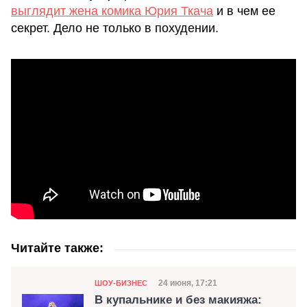
выглядит жена комика Юрия Ткача
и в чем ее
секрет. Дело не только в похудении.
Читайте также:
Категория
Дата публикации
24 июня, 17:21
ШОУ-БИЗНЕС
В купальнике и без макияжа: