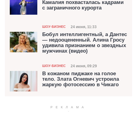
Камалия похвасталась кадрами
с заграничного курорта
Категория
Дата публикации
24 июня, 11:33
ШОУ-БИЗНЕС
Бобул интеллигентный, а Дантес
— недооцененный. Алина Гросу
удивила признанием о звездных
мужчинах (видео)
Категория
Дата публикации
24 июня, 09:29
ШОУ-БИЗНЕС
В кожаном пиджаке на голое
тело. Злата Огневич устроила
жаркую фотосессию в Чикаго