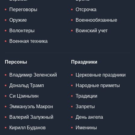
Переговоры
Отсрочка
Оружие
Военнообязанные
Волонтеры
Воинский учет
Военная техника
Персоны
Праздники
Владимир Зеленский
Церковные праздники
Дональд Трамп
Народные приметы
Си Цзиньпин
Традиции
Эммануэль Макрон
Запреты
Валерий Залужный
День ангела
Кирилл Буданов
Именины