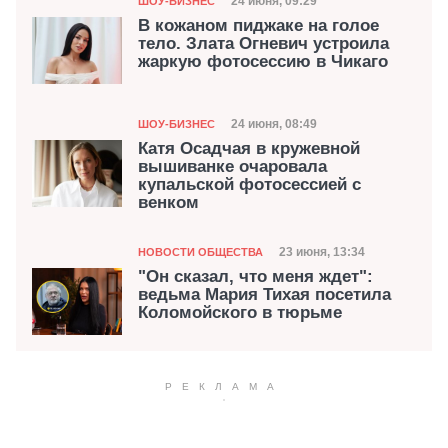
Дата публикации
24 июня, 09:29
ШОУ-БИЗНЕС
В кожаном пиджаке на голое
тело. Злата Огневич устроила
жаркую фотосессию в Чикаго
Категория
Дата публикации
24 июня, 08:49
ШОУ-БИЗНЕС
Катя Осадчая в кружевной
вышиванке очаровала
купальской фотосессией с
венком
Категория
Дата публикации
23 июня, 13:34
НОВОСТИ ОБЩЕСТВА
"Он сказал, что меня ждет":
ведьма Мария Тихая посетила
Коломойского в тюрьме