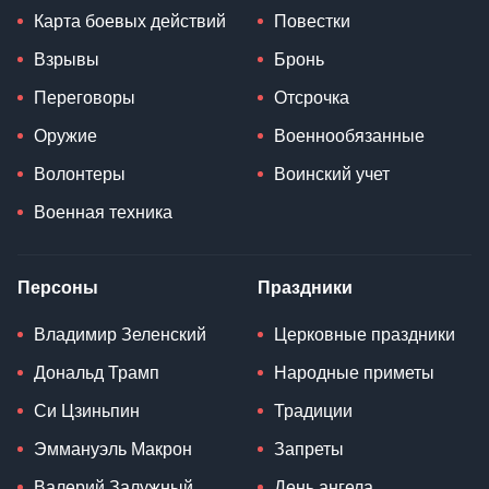
Карта боевых действий
Повестки
Взрывы
Бронь
Переговоры
Отсрочка
Оружие
Военнообязанные
Волонтеры
Воинский учет
Военная техника
Персоны
Праздники
Владимир Зеленский
Церковные праздники
Дональд Трамп
Народные приметы
Си Цзиньпин
Традиции
Эммануэль Макрон
Запреты
Валерий Залужный
День ангела