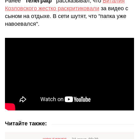
Ранее
"Телеграф"
рассказывал, что
Виталия
Козловского жестко раскритиковали
за видео с
сыном на отдыхе. В сети шутят, что "папка уже
навоевался".
Читайте также:
Категория