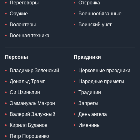
Переговоры
Отсрочка
Оружие
Военнообязанные
Волонтеры
Воинский учет
Военная техника
Персоны
Праздники
Владимир Зеленский
Церковные праздники
Дональд Трамп
Народные приметы
Си Цзиньпин
Традиции
Эммануэль Макрон
Запреты
Валерий Залужный
День ангела
Кирилл Буданов
Именины
Петр Порошенко