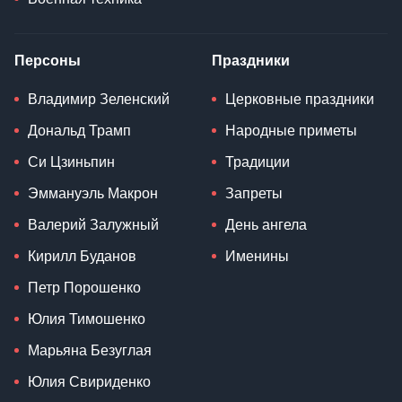
Персоны
Праздники
Владимир Зеленский
Церковные праздники
Дональд Трамп
Народные приметы
Си Цзиньпин
Традиции
Эммануэль Макрон
Запреты
Валерий Залужный
День ангела
Кирилл Буданов
Именины
Петр Порошенко
Юлия Тимошенко
Марьяна Безуглая
Юлия Свириденко