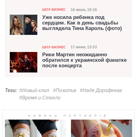
Категория
Дата публикации
16 июня, 19:18
ШОУ-БИЗНЕС
Уже носила ребенка под
сердцем. Как в день свадьбы
выглядела Тина Кароль (фото)
Категория
Дата публикации
17 июня, 13:53
ШОУ-БИЗНЕС
Рики Мартин неожиданно
обратился к украинской фанатке
после концерта
Теги:
#Новый клип
#Позитив
#Надя Дорофеева
#Время и Стекло