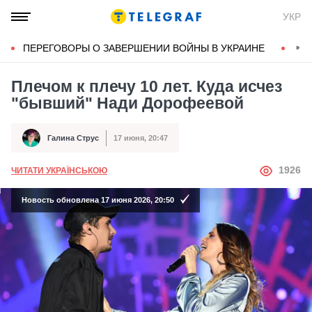
УКР
ПЕРЕГОВОРЫ О ЗАВЕРШЕНИИ ВОЙНЫ В УКРАИНЕ
КОН
Плечом к плечу 10 лет. Куда исчез
"бывший" Нади Дорофеевой
Галина Струс
17 июня, 20:47
Автор
Дата публикации
АВТОР
1926
ЧИТАТИ УКРАЇНСЬКОЮ
Новость обновлена 17 июня 2026, 20:50