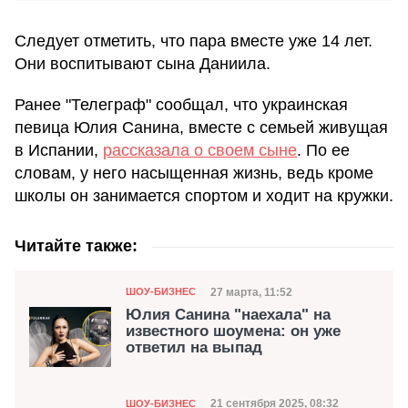
Следует отметить, что пара вместе уже 14 лет.
Они воспитывают сына Даниила.
Ранее "Телеграф" сообщал, что украинская
певица Юлия Санина, вместе с семьей живущая
в Испании,
рассказала о своем сыне
. По ее
словам, у него насыщенная жизнь, ведь кроме
школы он занимается спортом и ходит на кружки.
Читайте также:
Категория
Дата публикации
27 марта, 11:52
ШОУ-БИЗНЕС
Юлия Санина "наехала" на
известного шоумена: он уже
ответил на выпад
Категория
Дата публикации
21 сентября 2025, 08:32
ШОУ-БИЗНЕС