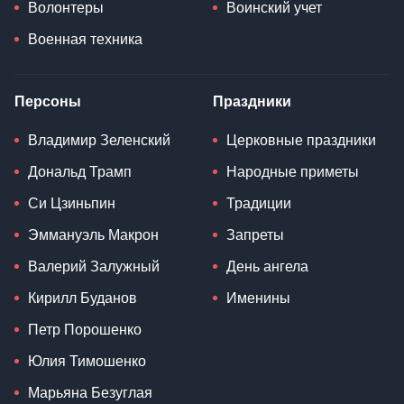
Волонтеры
Воинский учет
Военная техника
Персоны
Праздники
Владимир Зеленский
Церковные праздники
Дональд Трамп
Народные приметы
Си Цзиньпин
Традиции
Эммануэль Макрон
Запреты
Валерий Залужный
День ангела
Кирилл Буданов
Именины
Петр Порошенко
Юлия Тимошенко
Марьяна Безуглая