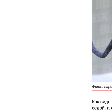
Фото: https
Как видн
седой, а