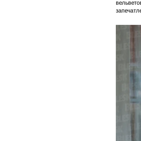
вельвето
запечатл