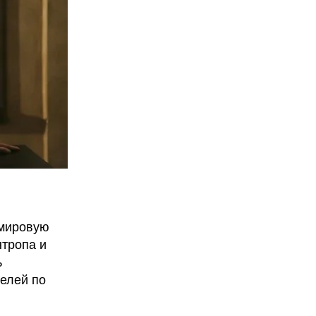
 мировую
нтропа и
ь
елей по