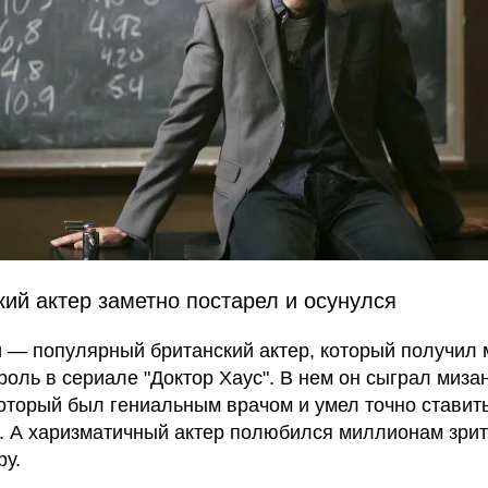
кий актер заметно постарел и осунулся
 — популярный британский актер, который получил
роль в сериале "Доктор Хаус". В нем он сыграл миза
который был гениальным врачом и умел точно ставит
. А харизматичный актер полюбился миллионам зрит
ру.