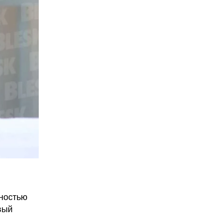
лностью
вый