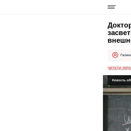
Доктор
засвет
внешн
Галин
Автор
Дата публи
ЧИТАТИ УКР
Новость об