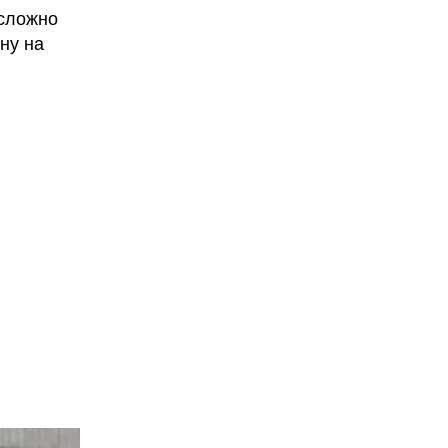
 сложно
ану на