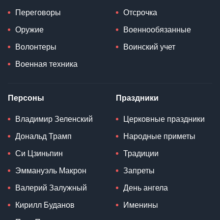
Переговоры
Отсрочка
Оружие
Военнообязанные
Волонтеры
Воинский учет
Военная техника
Персоны
Праздники
Владимир Зеленский
Церковные праздники
Дональд Трамп
Народные приметы
Си Цзиньпин
Традиции
Эммануэль Макрон
Запреты
Валерий Залужный
День ангела
Кирилл Буданов
Именины