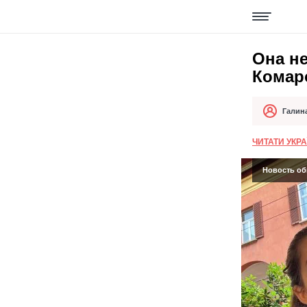
Она не
Комар
Галин
Автор
Дата публи
ЧИТАТИ УКР
Новость об