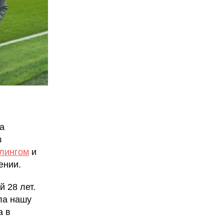
а
з
лингом
и
ении.
 28 лет.
ла нашу
а в