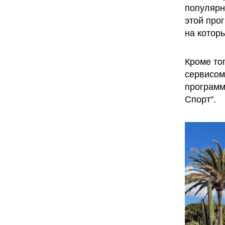
популярну
этой про
на котор
Кроме то
сервисом
программ
Спорт".