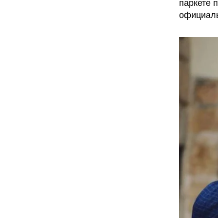
паркете 
официаль