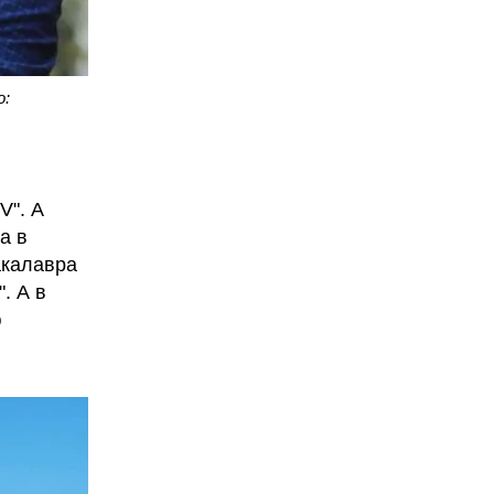
о:
V". А
а в
акалавра
. А в
ю