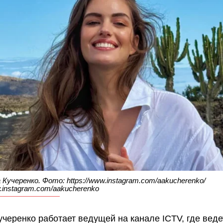
 Кучеренко. Фото: https://www.instagram.com/aakucherenko/
w.instagram.com/aakucherenko
учеренко работает ведущей на канале ICTV, где веде