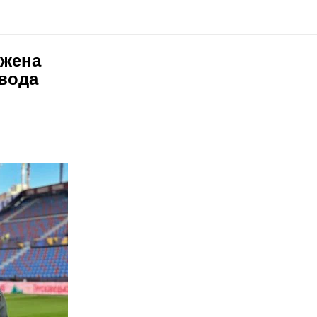
-жена
вода