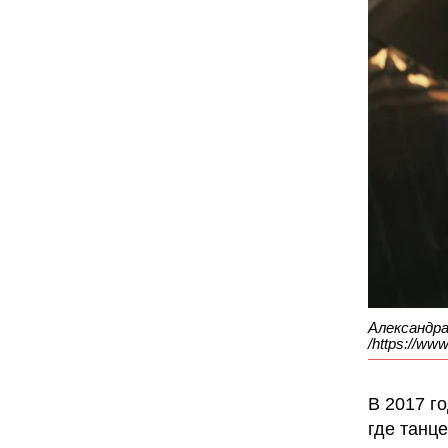
Александра
/https://ww
В 2017 г
где танц