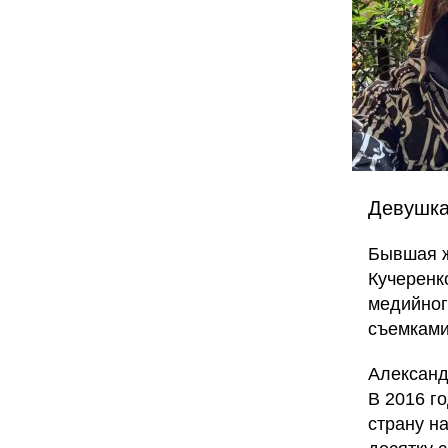
Девушка
Бывшая ж
Кучеренко
медийног
съемками
Александ
В 2016 г
страну н