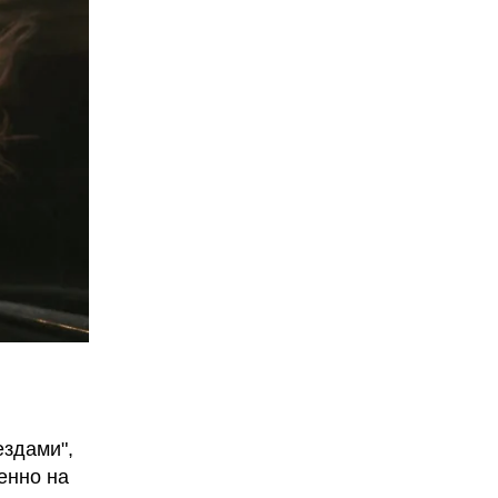
ездами",
енно на