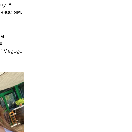
оу. В
ичностям,
ым
х
и "Megogo