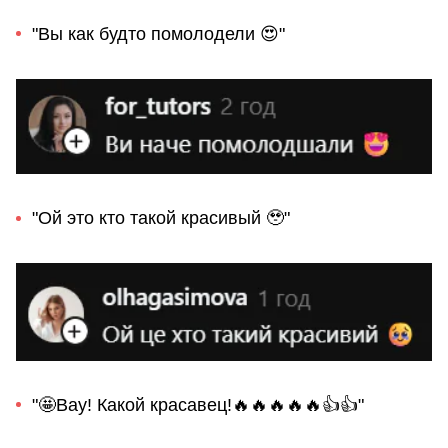
"Вы как будто помолодели 😍"
"Ой это кто такой красивый 🥹"
"🤩Вау! Какой красавец!🔥🔥🔥🔥🔥👍👍"