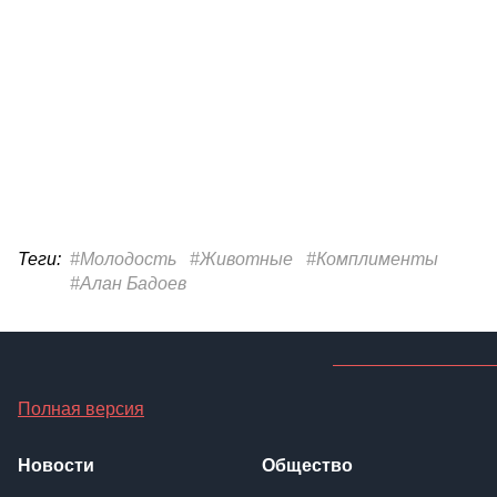
Теги:
#Молодость
#Животные
#Комплименты
#Алан Бадоев
Полная версия
Новости
Общество