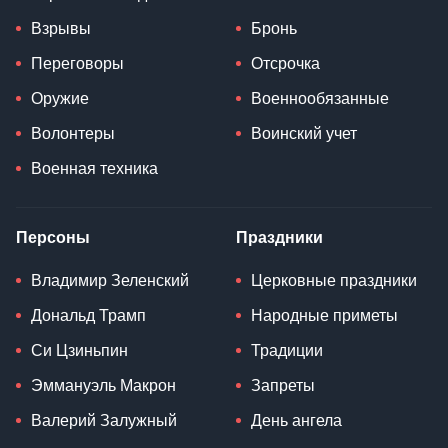
Взрывы
Бронь
Переговоры
Отсрочка
Оружие
Военнообязанные
Волонтеры
Воинский учет
Военная техника
Персоны
Праздники
Владимир Зеленский
Церковные праздники
Дональд Трамп
Народные приметы
Си Цзиньпин
Традиции
Эммануэль Макрон
Запреты
Валерий Залужный
День ангела