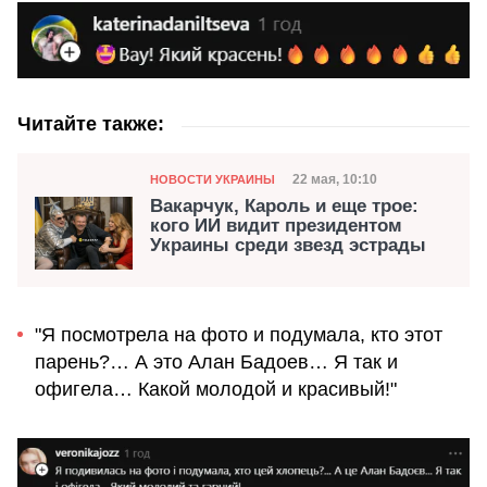
Читайте также:
Категория
Дата публикации
22 мая, 10:10
НОВОСТИ УКРАИНЫ
Вакарчук, Кароль и еще трое:
кого ИИ видит президентом
Украины среди звезд эстрады
"Я посмотрела на фото и подумала, кто этот
парень?… А это Алан Бадоев… Я так и
офигела… Какой молодой и красивый!"