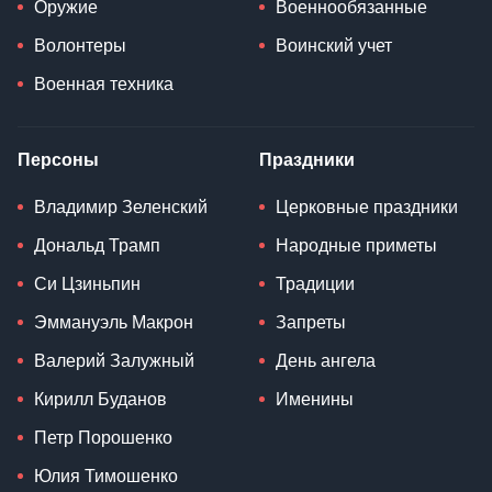
Оружие
Военнообязанные
Волонтеры
Воинский учет
Военная техника
Персоны
Праздники
Владимир Зеленский
Церковные праздники
Дональд Трамп
Народные приметы
Си Цзиньпин
Традиции
Эммануэль Макрон
Запреты
Валерий Залужный
День ангела
Кирилл Буданов
Именины
Петр Порошенко
Юлия Тимошенко