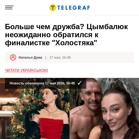
Больше чем дружба? Цымбалюк
неожиданно обратился к
финалистке "Холостяка"
Наталья Дума
17 мая, 16:48
Автор
Дата публикации
ЧИТАТИ УКРАЇНСЬКОЮ
Новость обновлена 17 мая 2026, 16:48