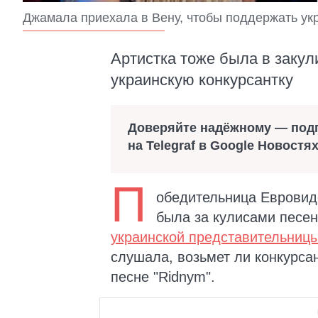
Джамала приехала в Вену, чтобы поддержать ук
Артистка тоже была в закул
украинскую конкурсантку
Доверяйте надёжному — под
на Telegraf в Google Новостя
П
обедительница Евровид
была за кулисами песен
украинской представительниц
слушала, возьмет ли конкурса
песне "Ridnym".