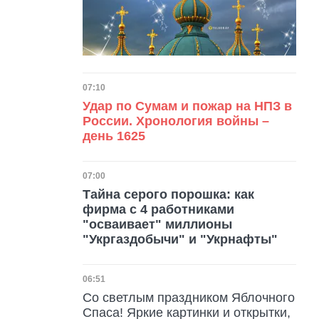
Дата публикации
07:10
Удар по Сумам и пожар на НПЗ в
России. Хронология войны –
день 1625
Дата публикации
07:00
Тайна серого порошка: как
фирма с 4 работниками
"осваивает" миллионы
"Укргаздобычи" и "Укрнафты"
Дата публикации
06:51
Со светлым праздником Яблочного
Спаса! Яркие картинки и открытки,