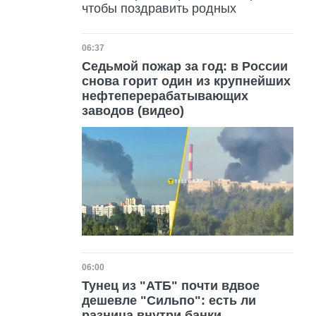
чтобы поздравить родных
Дата публикации
06:37
Седьмой пожар за год: в России
снова горит один из крупнейших
нефтеперерабатывающих
заводов (видео)
Дата публикации
06:00
Тунец из "АТБ" почти вдвое
дешевле "Сильпо": есть ли
разница внутри банки