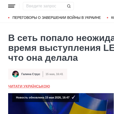
Популярные запросы
Мариуполь
Донбасс
Зеленский
ПЕРЕГОВОРЫ О ЗАВЕРШЕНИИ ВОЙНЫ В УКРАИНЕ
К
В сеть попало неожид
время выступления LE
что она делала
Галина Струс
15 мая, 16:41
Автор
Дата публикации
ЧИТАТИ УКРАЇНСЬКОЮ
Новость обновлена 15 мая 2026, 16:47