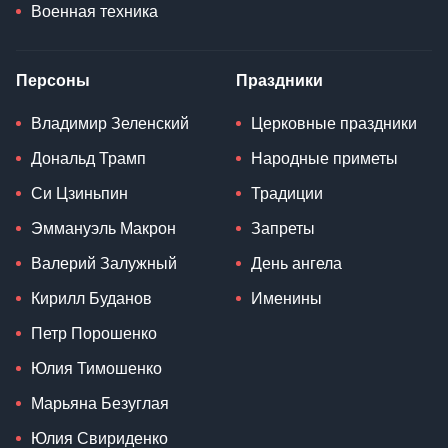
Военная техника
Персоны
Праздники
Владимир Зеленский
Церковные праздники
Дональд Трамп
Народные приметы
Си Цзиньпин
Традиции
Эммануэль Макрон
Запреты
Валерий Залужный
День ангела
Кирилл Буданов
Именины
Петр Порошенко
Юлия Тимошенко
Марьяна Безуглая
Юлия Свириденко