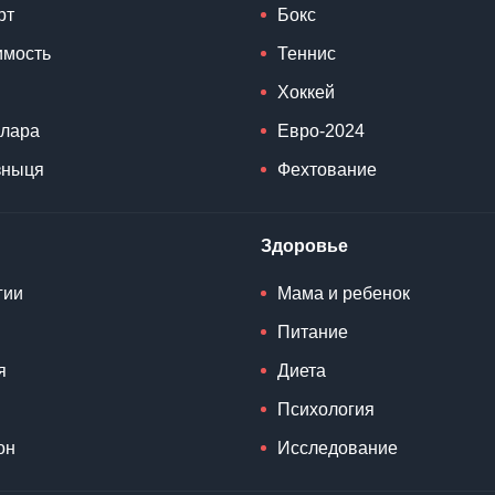
рт
Бокс
мость
Теннис
Хоккей
ллара
Евро-2024
зныця
Фехтование
Здоровье
гии
Мама и ребенок
Питание
я
Диета
Психология
он
Исследование