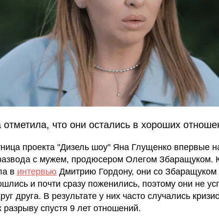
 отметила, что они остались в хороших отноше
тница проекта "Дизель шоу" Яна Глущенко впервые н
развода с мужем, продюсером Олегом Збаращуком. К
ла в
интервью
Дмитрию Гордону, они со Збаращуком
ошлись и почти сразу поженились, поэтому они не ус
руг друга. В результате у них часто случались кризис
к разрыву спустя 9 лет отношений.