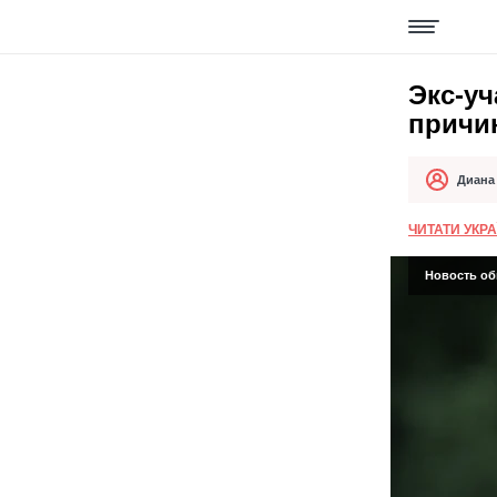
Экс-у
причи
Диана
Автор
Дата публи
ЧИТАТИ УКР
Новость обн