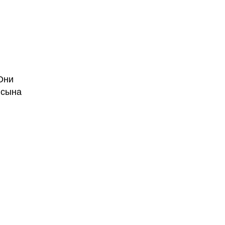
Они
 сына