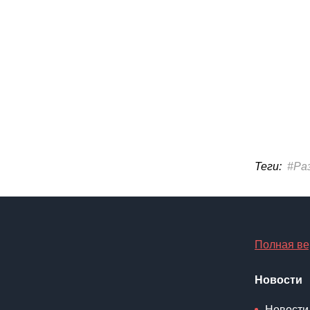
Теги:
#Ра
Полная ве
Новости
Новости