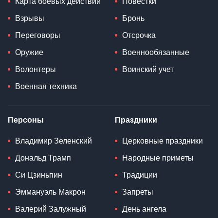
Карта боевых действий
Повестки
Взрывы
Бронь
Переговоры
Отсрочка
Оружие
Военнообязанные
Волонтеры
Воинский учет
Военная техника
Персоны
Праздники
Владимир Зеленский
Церковные праздники
Дональд Трамп
Народные приметы
Си Цзиньпин
Традиции
Эммануэль Макрон
Запреты
Валерий Залужный
День ангела