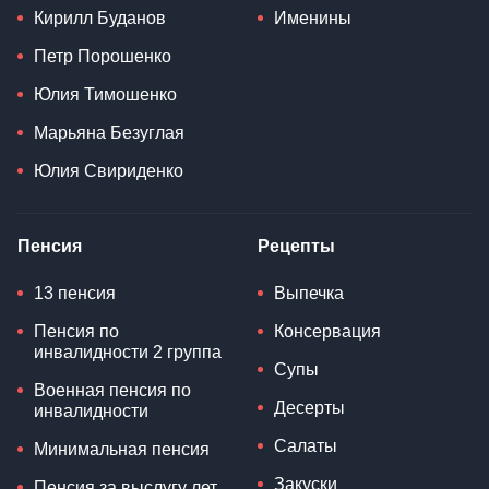
Кирилл Буданов
Именины
Петр Порошенко
Юлия Тимошенко
Марьяна Безуглая
Юлия Свириденко
Пенсия
Рецепты
13 пенсия
Выпечка
Пенсия по
Консервация
инвалидности 2 группа
Супы
Военная пенсия по
Десерты
инвалидности
Салаты
Минимальная пенсия
Закуски
Пенсия за выслугу лет