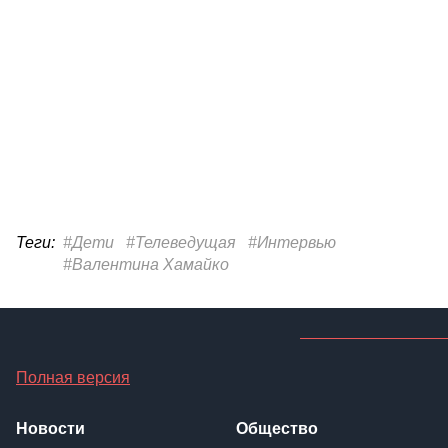
Теги:
#Дети
#Телеведущая
#Интервью
#Валентина Хамайко
Полная версия
Новости
Общество