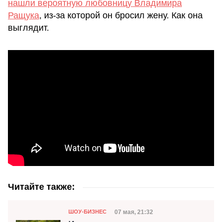
нашли вероятную любовницу Владимира
Ращука
, из-за которой он бросил жену. Как она
выглядит.
Читайте также:
Категория
Дата публикации
07 мая, 21:32
ШОУ-БИЗНЕС