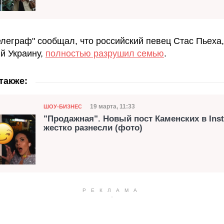
елеграф" сообщал, что российский певец Стас Пьеха,
й Украину,
полностью разрушил семью
.
также:
Категория
Дата публикации
19 марта, 11:33
ШОУ-БИЗНЕС
"Продажная". Новый пост Каменских в Ins
жестко разнесли (фото)