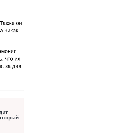
 Также он
а никак
ремония
, что их
е, за два
дит
который