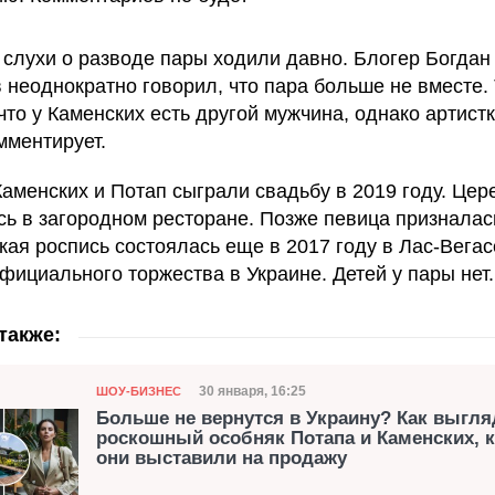
 слухи о разводе пары ходили давно. Блогер Богдан
 неоднократно говорил, что пара больше не вместе.
что у Каменских есть другой мужчина, однако артистк
мментирует.
 Каменских и Потап сыграли свадьбу в 2019 году. Це
сь в загородном ресторане. Позже певица призналась
кая роспись состоялась еще в 2017 году в Лас-Вегас
официального торжества в Украине. Детей у пары нет.
также:
Категория
Дата публикации
30 января, 16:25
ШОУ-БИЗНЕС
Больше не вернутся в Украину? Как выгля
роскошный особняк Потапа и Каменских, 
они выставили на продажу