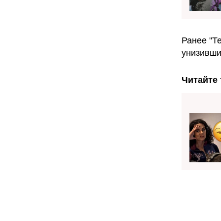
Ранее "Т
унизивши
Читайте 