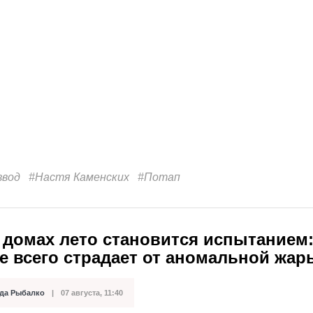
звод
#Настя Каменских
#Потап