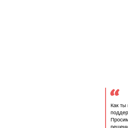
Как ты
поддер
Просим
решени