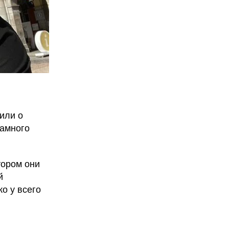
или о
намного
отором они
й
о у всего