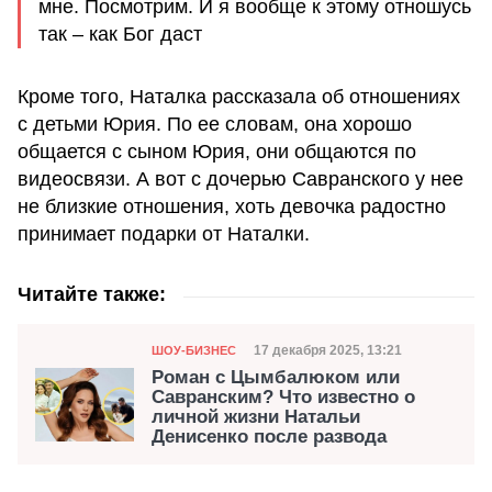
мне. Посмотрим. И я вообще к этому отношусь
так – как Бог даст
Кроме того, Наталка рассказала об отношениях
с детьми Юрия. По ее словам, она хорошо
общается с сыном Юрия, они общаются по
видеосвязи. А вот с дочерью Савранского у нее
не близкие отношения, хоть девочка радостно
принимает подарки от Наталки.
Читайте также:
Категория
Дата публикации
17 декабря 2025, 13:21
ШОУ-БИЗНЕС
Роман с Цымбалюком или
Савранским? Что известно о
личной жизни Натальи
Денисенко после развода