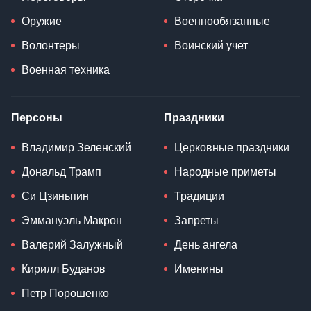
Оружие
Военнообязанные
Волонтеры
Воинский учет
Военная техника
Персоны
Праздники
Владимир Зеленский
Церковные праздники
Дональд Трамп
Народные приметы
Си Цзиньпин
Традиции
Эммануэль Макрон
Запреты
Валерий Залужный
День ангела
Кирилл Буданов
Именины
Петр Порошенко