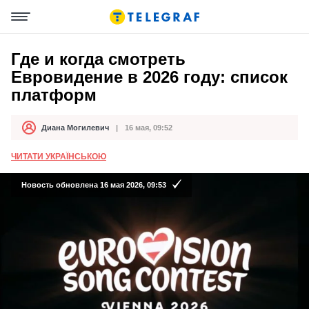
Где и когда смотреть
Евровидение в 2026 году: список
платформ
Диана Могилевич
16 мая, 09:52
Автор
Дата публикации
ЧИТАТИ УКРАЇНСЬКОЮ
Новость обновлена 16 мая 2026, 09:53