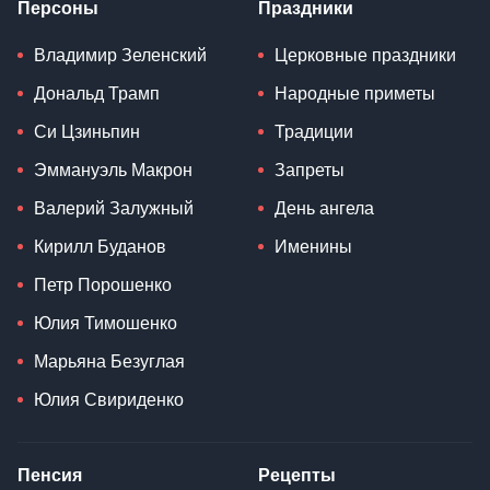
Персоны
Праздники
Владимир Зеленский
Церковные праздники
Дональд Трамп
Народные приметы
Си Цзиньпин
Традиции
Эммануэль Макрон
Запреты
Валерий Залужный
День ангела
Кирилл Буданов
Именины
Петр Порошенко
Юлия Тимошенко
Марьяна Безуглая
Юлия Свириденко
Пенсия
Рецепты