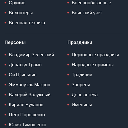
Оружие
Военнообязанные
Волонтеры
Воинский учет
Военная техника
Персоны
Праздники
Владимир Зеленский
Церковные праздники
Дональд Трамп
Народные приметы
Си Цзиньпин
Традиции
Эммануэль Макрон
Запреты
Валерий Залужный
День ангела
Кирилл Буданов
Именины
Петр Порошенко
Юлия Тимошенко