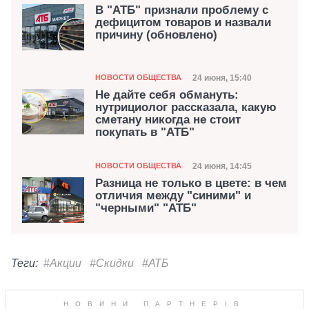
В "АТБ" признали проблему с
дефицитом товаров и назвали
причину (обновлено)
Категория
Дата публикации
24 июня, 15:40
НОВОСТИ ОБЩЕСТВА
Не дайте себя обмануть:
нутрициолог рассказала, какую
сметану никогда не стоит
покупать в "АТБ"
Категория
Дата публикации
24 июня, 14:45
НОВОСТИ ОБЩЕСТВА
Разница не только в цвете: в чем
отличия между "синими" и
"черными" "АТБ"
Теги:
#Акции
#Скидки
#АТБ