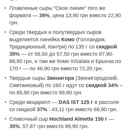
Плавленые сыры "Своя линия" того же
формата —
39%
, цена 13,90 грн вместо 22,90
грн.
Среди твердых и полутвердых сыров
выделяется линейка
Комо
(Голландия,
Традиционный, Кантри) по 135 г со
скидкой
35%
— от 56,50 до 57,50 грн вместо 87,90-
88,90 грн, и там же Комо InSalata и Брынза по
170 г — по 46,90 грн вместо 72,20 грн.
Твердые сыры
Звенигора
(Звенигородский,
Сметанковый) по 160 г идут со
скидкой 34%
–
по 65,90 грн вместо 99,90 грн
Среди моцарелл —
DAS IST 125 г
в рассоле
со скидкой
37%
: 43,11 грн вместо 68,90 грн.
Сливочный сыр
Hochland Almette 150 г
—
35%
, 57,87 грн вместо 89,90 грн.