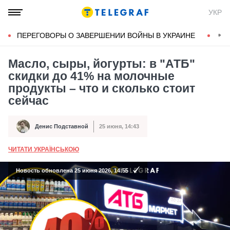
УКР
ПЕРЕГОВОРЫ О ЗАВЕРШЕНИИ ВОЙНЫ В УКРАИНЕ
КОН
Масло, сыры, йогурты: в "АТБ"
скидки до 41% на молочные
продукты – что и сколько стоит
сейчас
Денис Подставной
25 июня, 14:43
Автор
Дата публикации
ЧИТАТИ УКРАЇНСЬКОЮ
А
Новость обновлена 25 июня 2026, 14:55