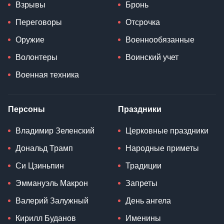
Взрывы
Бронь
Переговоры
Отсрочка
Оружие
Военнообязанные
Волонтеры
Воинский учет
Военная техника
Персоны
Праздники
Владимир Зеленский
Церковные праздники
Дональд Трамп
Народные приметы
Си Цзиньпин
Традиции
Эммануэль Макрон
Запреты
Валерий Залужный
День ангела
Кирилл Буданов
Именины