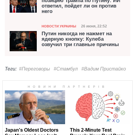
позицию Трампа по Путину: ИИ
ответил, пойдет ли он против
него
Категория
Дата публикации
26 июня, 22:52
НОВОСТИ УКРАИНЫ
Путин никогда не нажмет на
ядерную кнопку: Кулеба
озвучил три главные причины
Теги:
#Переговоры
#Стамбул
#Вадим Пристайко