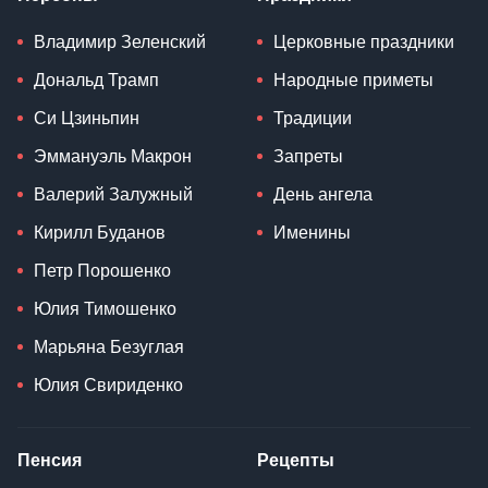
Владимир Зеленский
Церковные праздники
Дональд Трамп
Народные приметы
Си Цзиньпин
Традиции
Эммануэль Макрон
Запреты
Валерий Залужный
День ангела
Кирилл Буданов
Именины
Петр Порошенко
Юлия Тимошенко
Марьяна Безуглая
Юлия Свириденко
Пенсия
Рецепты