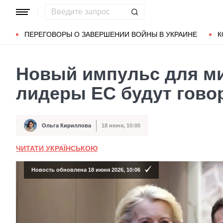
Популярные запросы
Мариуполь
Донбасс
Зеленский
ПЕРЕГОВОРЫ О ЗАВЕРШЕНИИ ВОЙНЫ В УКРАИНЕ
К
Новый импульс для ми
лидеры ЕС будут гово
Ольга Кириллова
18 июня, 10:00
Автор
Дата публикации
ЧИТАТИ УКРАЇНСЬКОЮ
Новость обновлена 18 июня 2026, 10:06