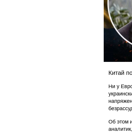
Китай п
Ни у Евр
украинск
напряжен
безрассу
Об этом 
аналитик