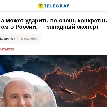
на может ударить по очень конкретн
там в России, — западный эксперт
 Кириллова
30 мая, 08:00
кации
АЇНСЬКОЮ