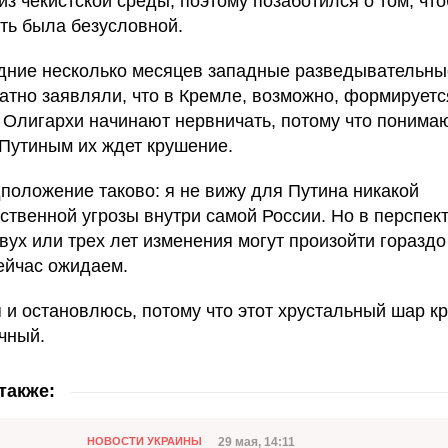
из чекистской среды, поэтому позаботился о том, что
ть была безусловной.
дние несколько месяцев западные разведывательн
атно заявляли, что в Кремле, возможно, формируетс
 Олигархи начинают нервничать, потому что понимаю
 Путиным их ждет крушение.
положение таково: я не вижу для Путина никакой
ственной угрозы внутри самой России. Но в перспек
двух или трех лет изменения могут произойти гораздо
ейчас ожидаем.
я и остановлюсь, потому что этот хрустальный шар к
чный.
также:
Категория
Дата публикации
29 мая, 14:11
НОВОСТИ УКРАИНЫ