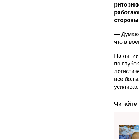
риторики
работающ
стороны
— Думаю,
что в во
На линии
по глубо
логистич
все боль
усиливает
Читайте 