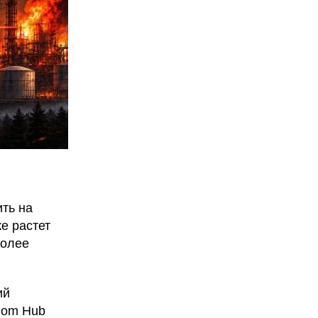
ить на
е растет
более
ий
dom Hub