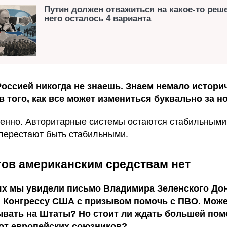
Путин должен отважиться на какое-то реше
него осталось 4 варианта
Россией никогда не знаешь. Знаем немало истори
 того, как все может измениться буквально за но
енно. Авторитарные системы остаются стабильными,
 перестают быть стабильными.
ов американским средствам нет
ях мы увидели письмо Владимира Зеленского До
и Конгрессу США с призывом помочь с ПВО. Мож
ывать на Штаты? Но стоит ли ждать большей по
 от европейских союзников?