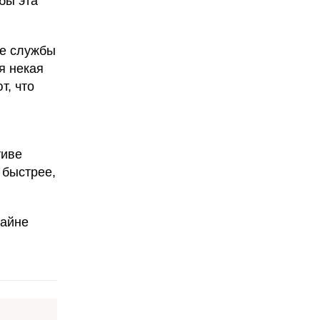
бы эта
ые службы
я некая
т, что
тиве
 быстрее,
райне