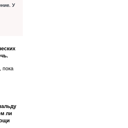
ние. У
ческих
чь.
 пока
нальду
ем ли
мощи