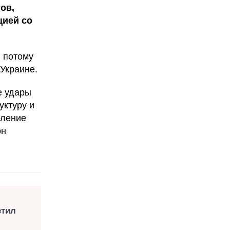
ов,
цией со
, потому
 Украине.
е удары
уктуру и
еление
он
етил