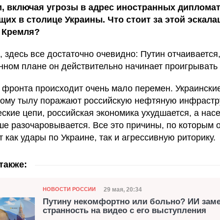
, включая угрозы в адрес иностранных дипломат
их в столице Украины. Что стоит за этой эскала
 Кремля?
 здесь все достаточно очевидно: Путин отчаивается
енном плане он действительно начинает проигрывать
 фронта происходит очень мало перемен. Украински
кому тылу поражают российскую нефтяную инфрастр
еские цепи, российская экономика ухудшается, а нас
ше разочаровывается. Все это причины, по которым 
 как удары по Украине, так и агрессивную риторику.
также:
Категория
Дата публикации
29 мая, 20:34
НОВОСТИ РОССИИ
Путину некомфортно или больно? ИИ зам
странность на видео с его выступления