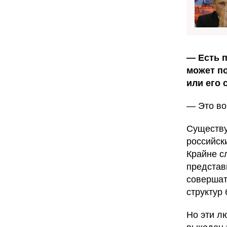
— Есть п
может по
или его 
— Это во
Существу
российск
Крайне с
представ
совершат
структур 
Но эти л