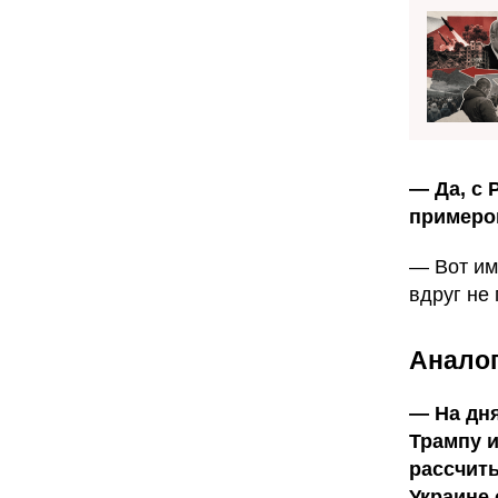
— Да, с 
примеров
— Вот им
вдруг не
Аналог
— На дн
Трампу 
рассчит
Украине