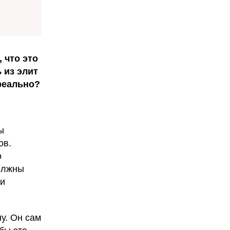
 что это
 из элит
реально?
ы
ов.
о
должны
 и
у. Он сам