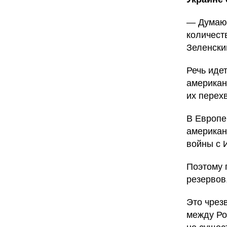
— Думаю,
количест
Зеленски
Речь идет
американ
их перехв
В Европе
американс
войны с 
Поэтому 
резервов
Это чрез
между Ро