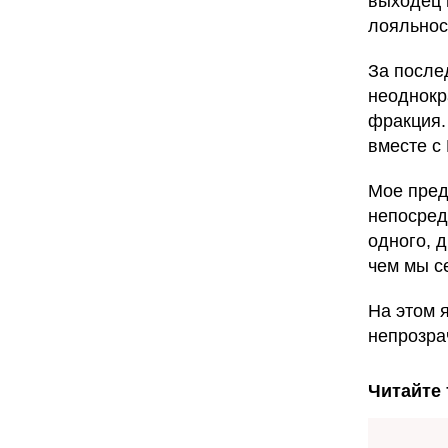
выходец 
лояльнос
За после
неоднокр
фракция.
вместе с
Мое пред
непосред
одного, 
чем мы с
На этом 
непрозра
Читайте 