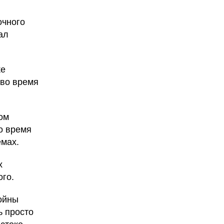
очного
ал
же
 во время
ом
во время
емах.
х
ого.
ойны
ь просто