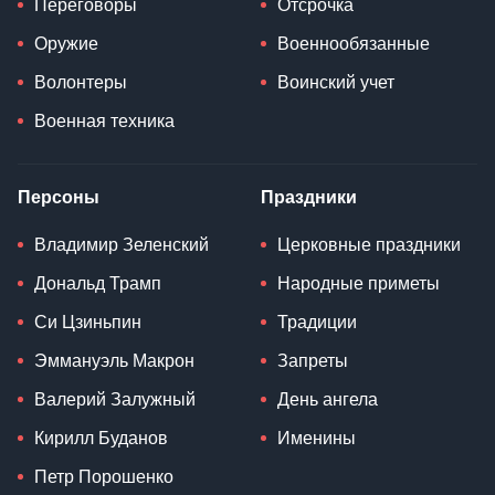
Переговоры
Отсрочка
Оружие
Военнообязанные
Волонтеры
Воинский учет
Военная техника
Персоны
Праздники
Владимир Зеленский
Церковные праздники
Дональд Трамп
Народные приметы
Си Цзиньпин
Традиции
Эммануэль Макрон
Запреты
Валерий Залужный
День ангела
Кирилл Буданов
Именины
Петр Порошенко