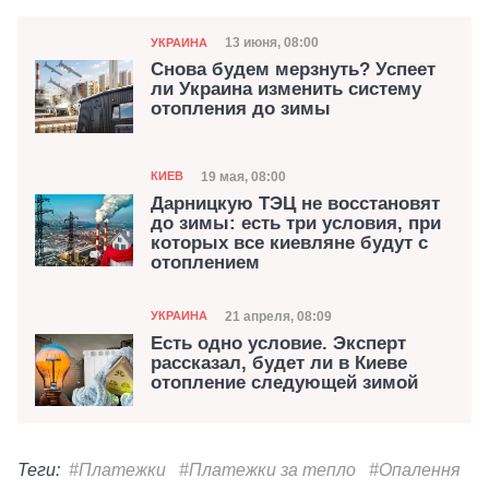
Категория
Дата публикации
13 июня, 08:00
УКРАИНА
Снова будем мерзнуть? Успеет
ли Украина изменить систему
отопления до зимы
Категория
Дата публикации
19 мая, 08:00
КИЕВ
Дарницкую ТЭЦ не восстановят
до зимы: есть три условия, при
которых все киевляне будут с
отоплением
Категория
Дата публикации
21 апреля, 08:09
УКРАИНА
Есть одно условие. Эксперт
рассказал, будет ли в Киеве
отопление следующей зимой
Теги:
#Платежки
#Платежки за тепло
#Опалення