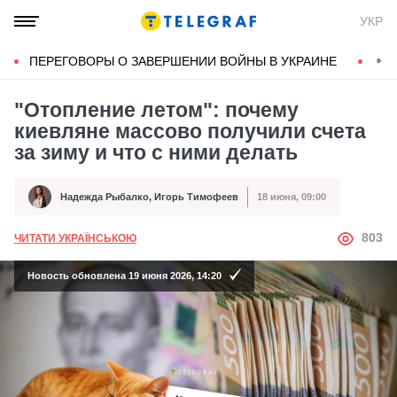
УКР
ПЕРЕГОВОРЫ О ЗАВЕРШЕНИИ ВОЙНЫ В УКРАИНЕ
КОН
"Отопление летом": почему
киевляне массово получили счета
за зиму и что с ними делать
Надежда Рыбалко
,
Игорь Тимофеев
18 июня, 09:00
Автор
Дата публикации
АВТОР
803
ЧИТАТИ УКРАЇНСЬКОЮ
Новость обновлена 19 июня 2026, 14:20