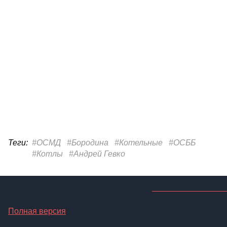
Теги:
#ОСМД
#Бородина
#Котельные
#ОСББ
#Котлы
#Андрей Гевко
Полная версия