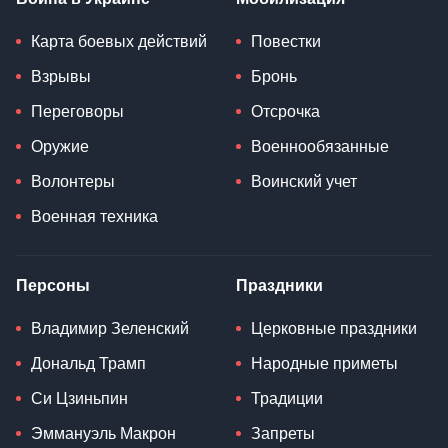
Карта боевых действий
Повестки
Взрывы
Бронь
Переговоры
Отсрочка
Оружие
Военнообязанные
Волонтеры
Воинский учет
Военная техника
Персоны
Праздники
Владимир Зеленский
Церковные праздники
Дональд Трамп
Народные приметы
Си Цзиньпин
Традиции
Эммануэль Макрон
Запреты