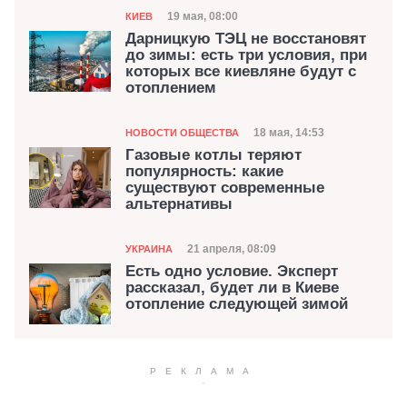
Категория
Дата публикации
19 мая, 08:00
КИЕВ
Дарницкую ТЭЦ не восстановят
до зимы: есть три условия, при
которых все киевляне будут с
отоплением
Категория
Дата публикации
18 мая, 14:53
НОВОСТИ ОБЩЕСТВА
Газовые котлы теряют
популярность: какие
существуют современные
альтернативы
Категория
Дата публикации
21 апреля, 08:09
УКРАИНА
Есть одно условие. Эксперт
рассказал, будет ли в Киеве
отопление следующей зимой