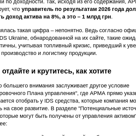
ли по доходности. Так, исходя из его содержания, А
ует, что
управитель по результатам 2026 года до
ь доход актива на 8%, а это – 1 млрд грн
.
зялась такая цифра – непонятно. Ведь согласно оф
DS Ukraine, обнародованной на их сайте, такие ожи
тичны, учитывая топливный кризис, приведший к ув
 производство и логистику продукции.
 отдайте и крутитесь, как хотите
о большего внимания заслуживает другое условие
ровочного Плана управления", где АРМА прямо указ
рается отобрать у IDS средства, которые компания м
ь на свое развитие. В разделе "Потенциальные исто
которые могут быть получены от управления активом"
ее: