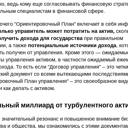
чно, ведь кому еще согласовывать финансовую страте
льным специалистам в финансовой сфере.
очего "Ориентировочный План" включает в себя ин
олько управитель может потратить на актив,
скол
олучить дохода для государства
при правильном
ии, а также
потенциальные источники дохода
, ко
ть получен от управления. Кроме этого — ожидаемы
ты управления активом, в частности ожидаемый еж
хода. То есть если "Договор управления" – это четк
кий документ со всеми вытекающими последствиями
ровочный План управления" – это своеобразное вид
 и как делать с активом.
ьный миллиард от турбулентного акт
 значительный резонанс и повышенное внимание би
ва и общества, мы ознакомились с этими документа