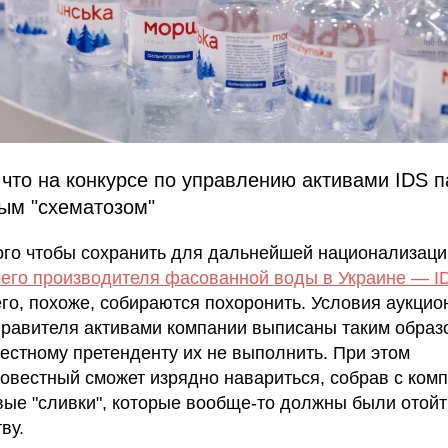
 что на конкурсе по управлению активами IDS п
ым "схематозом"
ого чтобы сохранить для дальнейшей национализаци
его производителя фасованной воды в Украине — I
его, похоже, собираются похоронить. Условия аукцио
правителя активами компании выписаны таким образо
естному претенденту их не выполнить. При этом
овестный сможет изрядно навариться, собрав с ком
ые "сливки", которые вообще-то должны были отойт
ву.