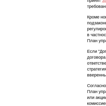
принят
З
требован
Кроме но
подзакон
регулиро
в частно
План упр
Если "До
договора
ответств
стратеги
вверенны
Согласно
План упр
или акци
комиссие