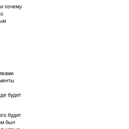
 и почему
из
вым
ивами
ументы
де будет
ого будет
ом был