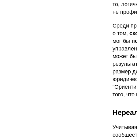
то, логи
не профи
Среди пр
о том,
ск
мог бы
п
управлен
может бы
результа
размер до
юридичес
"Ориенти
того, что
Нереал
Учитывая
сообщест