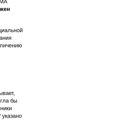
РМА
лжен
ициальной
дания
еличению
ывает,
огла бы
чники
 указано