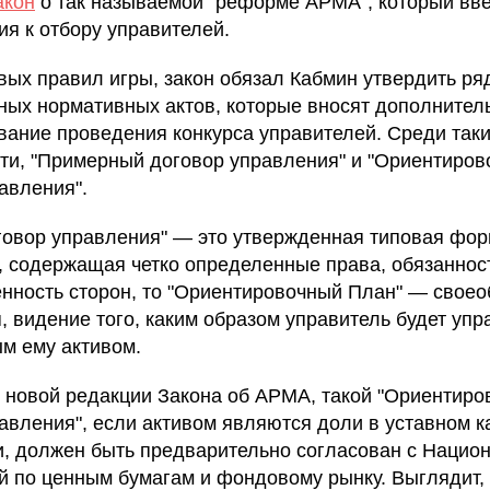
акон
о так называемой "реформе АРМА", который вв
ия к отбору управителей.
вых правил игры, закон обязал Кабмин утвердить ря
ных нормативных актов, которые вносят дополнител
вание проведения конкурса управителей. Среди таки
сти, "Примерный договор управления" и "Ориентиро
авления".
говор управления" — это утвержденная типовая фо
, содержащая четко определенные права, обязаннос
енность сторон, то "Ориентировочный План" — свое
я, видение того, каким образом управитель будет упр
м ему активом.
 новой редакции Закона об АРМА, такой "Ориентир
авления", если активом являются доли в уставном к
и, должен быть предварительно согласован с Нацио
й по ценным бумагам и фондовому рынку. Выглядит,