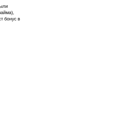
были
займа),
т бонус в