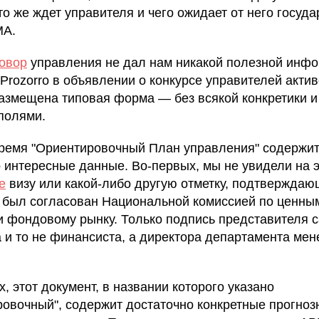
то же ждет управителя и чего ожидает от него госуда
МА.
овор
управления не дал нам никакой полезной инфо
 Prozorro в объявлении о конкурсе управителей акти
размещена типовая форма — без всякой конкретики и
полями.
время "Ориентировочный План управления" содержи
 интересные данные. Во-первых, мы не увидели на 
е
визу или какой-либо другую отметку, подтверждаю
 был согласован Национальной комиссией по ценны
и фондовому рынку. Только подпись представителя 
 и то не финансиста, а директора департамента ме
, этот документ, в названии которого указано
ровочный", содержит достаточно конкретные прогно