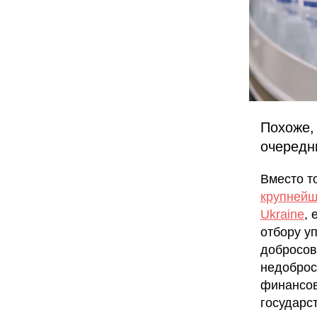
Похоже,
очередн
Вместо т
крупнейш
Ukraine
, 
отбору у
добросов
недоброс
финансов
государст