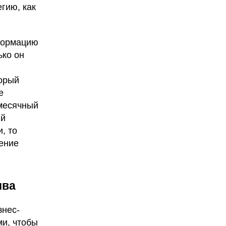
гию, как
формацию
ько он
торый
е
емесячный
ий
, то
ение
ива
знес-
ми, чтобы