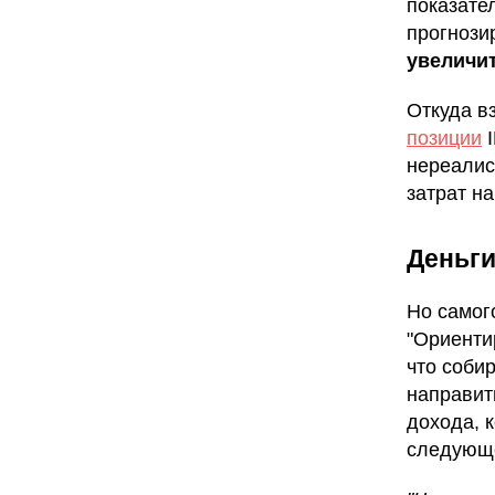
показате
прогнозир
увеличит
Откуда в
позиции
I
нереалис
затрат на
Деньги
Но самог
"Ориенти
что соби
направит
дохода, 
следующ