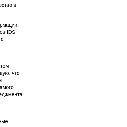
рство в
рмации.
вов IDS
 с
т
этом
щую, что
м
самого
неджмента
зные