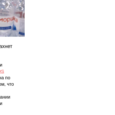
ахнет
и
DS
на по
м, что
пании
и