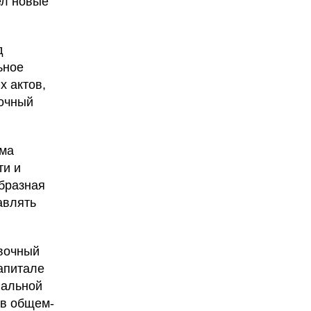
ел новые
д
ьное
х актов,
вочный
рма
ти и
образная
авлять
овочный
апитале
нальной
 в общем-