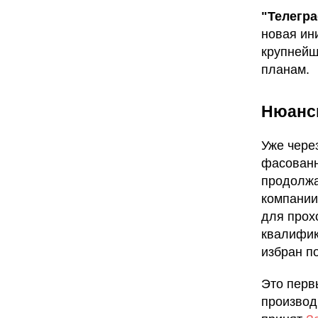
"Телегр
новая ин
крупнейш
планам.
Нюанс
Уже чере
фасованн
продолжа
компании
для прох
квалифик
избран п
Это перв
производ