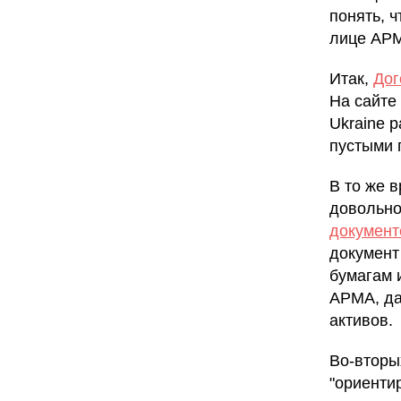
понять, ч
лице АР
Итак,
Дог
На сайте
Ukraine 
пустыми 
В то же 
довольно
документ
документ
бумагам 
АРМА, да
активов.
Во-вторых
"ориенти