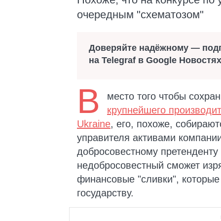
очередным "схематозом"
Доверяйте надёжному — под
на Telegraf в Google Новостя
В
место того чтобы сохра
крупнейшего производи
Ukraine
, его, похоже, собираю
управителя активами компании
добросовестному претенденту 
недобросовестный сможет изря
финансовые "сливки", которые
государству.