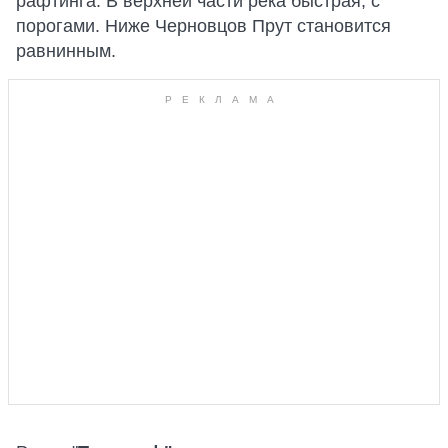
рафтинга. В верхней части река быстрая, с
порогами. Ниже Черновцов Прут становится
равнинным.