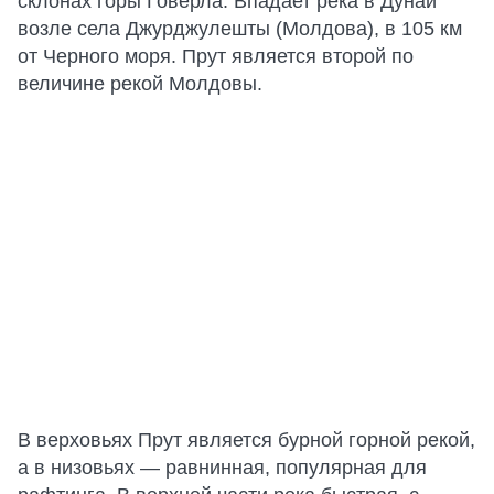
склонах горы Говерла. Впадает река в Дунай
возле села Джурджулешты (Молдова), в 105 км
от Черного моря. Прут является второй по
величине рекой Молдовы.
В верховьях Прут является бурной горной рекой,
а в низовьях — равнинная, популярная для