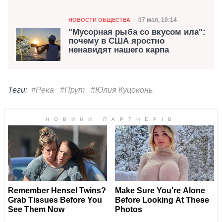
Категория
Дата публикации
07 мая, 10:14
НОВОСТИ ОБЩЕСТВА
"Мусорная рыба со вкусом ила":
почему в США яростно
ненавидят нашего карпа
Теги:
#Река
#Прут
#Юлия Куцоконь