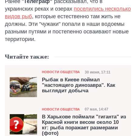
Ранее "
Телеграф"
рассказывал, что в
украинских реках и озерах
поселились несколько
видов рыб
, которые естественно там жить не
должны. Эти "чужаки" попали в наши водоемы
разными путями и постепенно осваивают новые
территории.
Читайте также:
Категория
Дата публикации
30 июня, 17:11
НОВОСТИ ОБЩЕСТВА
Рыбак в Киеве поймал
"настоящего динозавра". Как
выглядит добыча
Категория
Дата публикации
07 мая, 14:47
НОВОСТИ ОБЩЕСТВА
В Харькове поймали "гиганта" из
Красной книги весом около 10
кг: рыба поражает размерами
(фото)