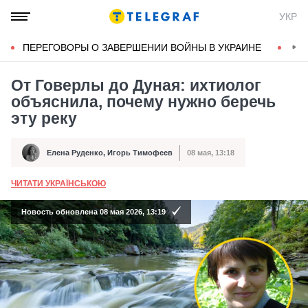
УКР
ПЕРЕГОВОРЫ О ЗАВЕРШЕНИИ ВОЙНЫ В УКРАИНЕ
КОН
От Говерлы до Дуная: ихтиолог
объяснила, почему нужно беречь
эту реку
Елена Руденко
,
Игорь Тимофеев
08 мая, 13:18
Автор
Дата публикации
ЧИТАТИ УКРАЇНСЬКОЮ
А
Новость обновлена 08 мая 2026, 13:19