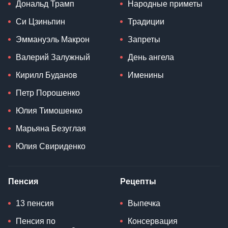
Дональд Трамп
Народные приметы
Си Цзиньпин
Традиции
Эммануэль Макрон
Запреты
Валерий Залужный
День ангела
Кирилл Буданов
Именины
Петр Порошенко
Юлия Тимошенко
Марьяна Безуглая
Юлия Свириденко
Пенсия
Рецепты
13 пенсия
Выпечка
Пенсия по
Консервация