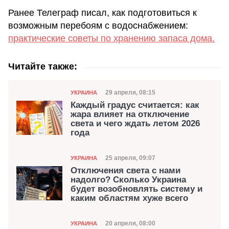
Ранее Телеграф писал, как подготовиться к
возможным перебоям с водоснабжением:
практические советы по хранению запаса дома.
Читайте также:
Категория
Дата публикации
29 апреля, 08:15
УКРАИНА
Каждый градус считается: как
жара влияет на отключение
света и чего ждать летом 2026
года
Категория
Дата публикации
25 апреля, 09:07
УКРАИНА
Отключения света с нами
надолго? Сколько Украина
будет возобновлять систему и
каким областям хуже всего
Категория
Дата публикации
20 апреля, 08:00
УКРАИНА