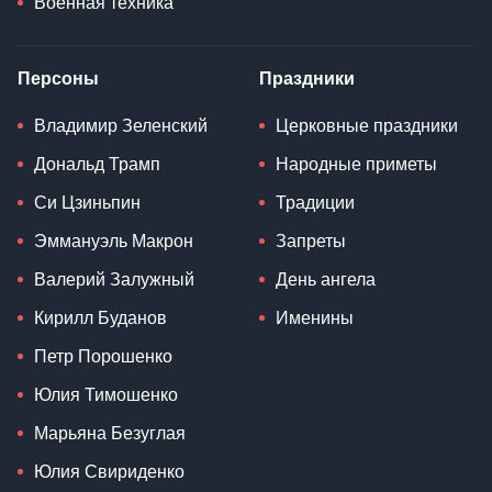
Военная техника
Персоны
Праздники
Владимир Зеленский
Церковные праздники
Дональд Трамп
Народные приметы
Си Цзиньпин
Традиции
Эммануэль Макрон
Запреты
Валерий Залужный
День ангела
Кирилл Буданов
Именины
Петр Порошенко
Юлия Тимошенко
Марьяна Безуглая
Юлия Свириденко