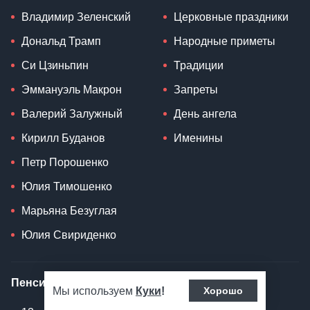
Владимир Зеленский
Церковные праздники
Дональд Трамп
Народные приметы
Си Цзиньпин
Традиции
Эммануэль Макрон
Запреты
Валерий Залужный
День ангела
Кирилл Буданов
Именины
Петр Порошенко
Юлия Тимошенко
Марьяна Безуглая
Юлия Свириденко
Пенсия
Рецепты
Мы используем
Куки
!
Хорошо